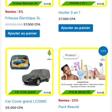
Remise : 5%
Hoofer 3 en 1
Friteuse Électrique 3L
27.000
CFA
39.000
CFA
37.000
CFA
Ajouter au panier
Ajouter au panier
Le
Le
23%
prix
prix
Promo !
Promo !
initial
actuel
était :
est :
65.000 CFA.
49.900 CFA
Remise : 23%
Car Cover grand LC/GMC
Pack Beauté
29.000
CFA