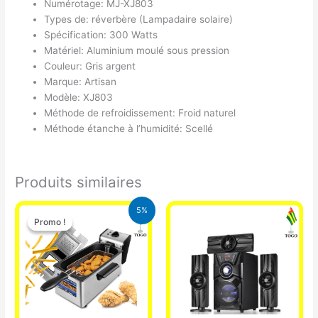
Numérotage: MJ-XJ803
Types de: réverbère (Lampadaire solaire)
Spécification: 300 Watts
Matériel: Aluminium moulé sous pression
Couleur: Gris argent
Marque: Artisan
Modèle: XJ803
Méthode de refroidissement: Froid naturel
Méthode étanche à l’humidité: Scellé
Produits similaires
Le
Le
5%
prix
prix
Promo !
Promo !
initial
actuel
était :
est :
39.000 CFA.
37.000 CFA.