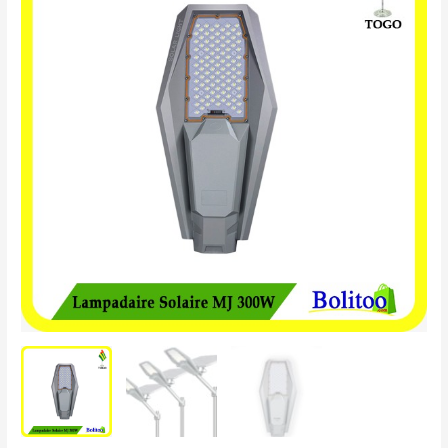
Solaire
MJ
300
Watts