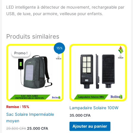
LED intelligente à détecteur de mouvement, rechargeable par
USB, de luxe, pour armoire, veilleuse pour enfants.
Produits similaires
Le
Le
15%
prix
prix
Promo !
Promo !
initial
actuel
était :
est :
29.500 CFA.
25.000 CFA.
Remise : 15%
Lampadaire Solaire 100W
Sac Solaire Imperméable
35.000
CFA
moyen
Ajouter au panier
29.500
CFA
25.000
CFA