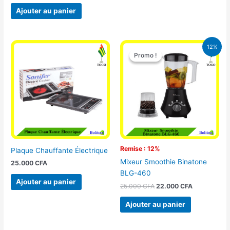
Ajouter au panier
Le
Le
12%
prix
prix
Promo !
Promo !
initial
actuel
était :
est :
25.000 CFA.
22.000 CFA
Remise : 12%
Plaque Chauffante Électrique
Mixeur Smoothie Binatone
25.000
CFA
BLG-460
Ajouter au panier
25.000
CFA
22.000
CFA
Ajouter au panier