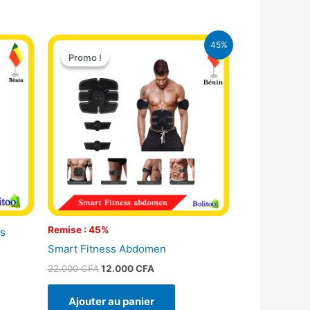
Le
Le
45%
prix
prix
Promo !
Promo !
initial
actuel
était :
est :
22.000 CFA.
12.000 CFA.
Remise : 45%
es
Smart Fitness Abdomen
22.000
CFA
12.000
CFA
Ajouter au panier