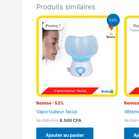
Produits similaires
Le
Le
53%
prix
prix
Promo !
Promo !
Pr
Pr
initial
actuel
était :
est :
18.000 CFA.
8.500 CFA.
Remise : 53%
Remise
Vaporisateur facial
Vêteme
18.000
CFA
8.500
CFA
18.000
Ajouter au panier
Aj