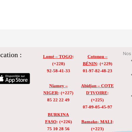
cation :
Nos 
Lomé – TOGO
:
Cotonou –
(+228)
BÉNIN
: (+229)
92-58-41-33
01-97-82-48-23
Niamey –
Abidjan – COTE
NIGER
: (+227)
D’IVOIRE
:
85 22 22 49
(+225)
07-09-05-45-97
BURKINA
FASO
: (+226)
Bamako- MALI
:
75 10 28 56
(+223)