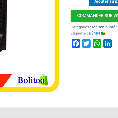
Ajouter au p
COMMANDER SUR W
Catégories :
Maison & Intér
Étiquette :
BÉNIN
Faceboo
Twitte
Wha
L