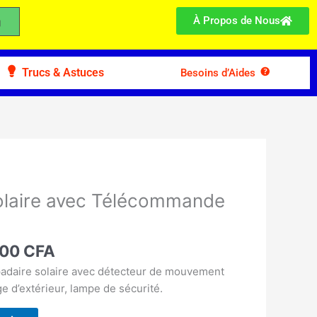
À Propos de Nous
Trucs & Astuces
Besoins d’Aides
Le
prix
olaire avec Télécommande
l
actuel
 :
est :
00 CFA.
30.000 CFA.
000
CFA
padaire solaire avec détecteur de mouvement
e d’extérieur, lampe de sécurité.