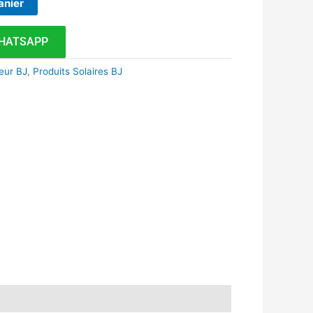
anier
HATSAPP
ieur BJ
,
Produits Solaires BJ
k
r
tsApp
inkedIn