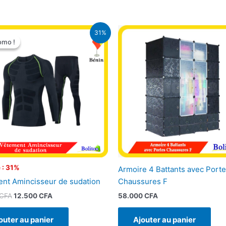
Le
Le
31%
prix
prix
omo !
omo !
initial
actuel
était :
est :
18.000 CFA.
12.500 CFA.
 : 31%
Armoire 4 Battants avec Port
nt Amincisseur de sudation
Chaussures F
CFA
12.500
CFA
58.000
CFA
outer au panier
Ajouter au panier