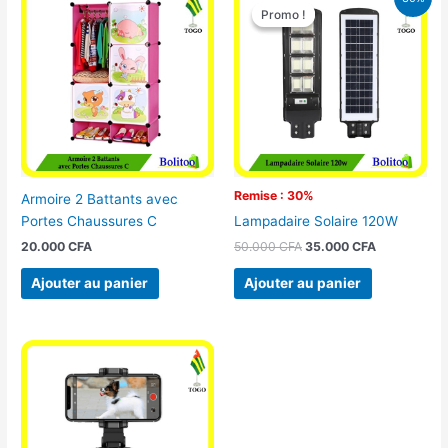
prix
prix
Promo !
Promo !
initial
actuel
était :
est :
50.000 CFA.
35.000 CFA
Remise : 30%
Armoire 2 Battants avec
Portes Chaussures C
Lampadaire Solaire 120W
20.000
CFA
50.000
CFA
35.000
CFA
Ajouter au panier
Ajouter au panier