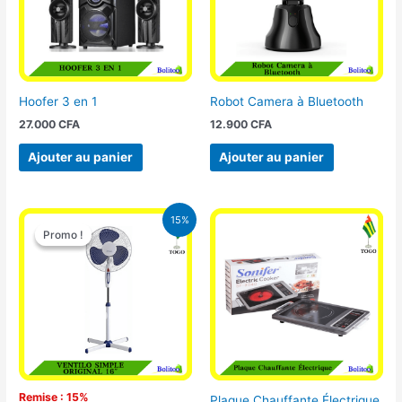
Hoofer 3 en 1
Robot Camera à Bluetooth
27.000
CFA
12.900
CFA
Ajouter au panier
Ajouter au panier
Le
Le
15%
prix
prix
Promo !
Promo !
initial
actuel
était :
est :
10.000 CFA.
8.500 CFA.
Remise : 15%
Plaque Chauffante Électrique