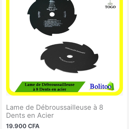
de
Débroussailleuse
à
8
Dents
en
Acier
Lame de Débroussailleuse à 8
Dents en Acier
19.900
CFA