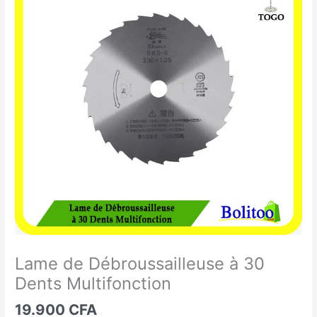
de
Débroussailleuse
à
30
Dents
Multifonction
Lame de Débroussailleuse à 30
Dents Multifonction
19.900
CFA