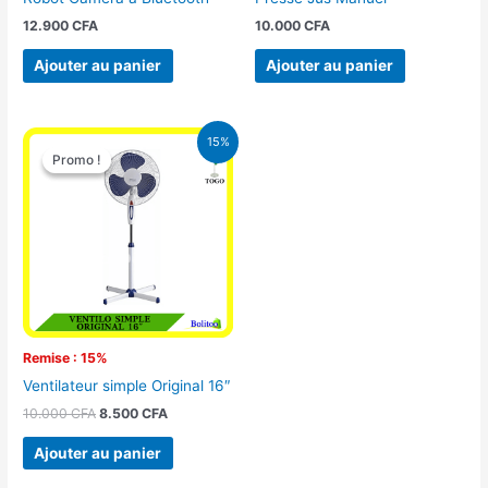
12.900
CFA
10.000
CFA
Ajouter au panier
Ajouter au panier
Le
Le
15%
prix
prix
Promo !
Promo !
initial
actuel
était :
est :
10.000 CFA.
8.500 CFA.
Remise : 15%
Ventilateur simple Original 16″
10.000
CFA
8.500
CFA
Ajouter au panier