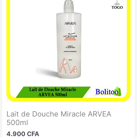
de
Douche
Miracle
ARVEA
500ml
Lait de Douche Miracle ARVEA
500ml
4.900
CFA