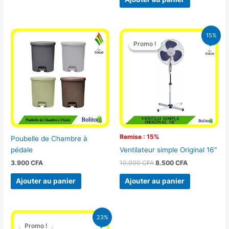
Le
Le
15%
prix
prix
Promo !
Promo !
initial
actuel
était :
est :
10.000 CFA.
8.500 CFA.
Remise : 15%
Poubelle de Chambre à
pédale
Ventilateur simple Original 16″
3.900
CFA
10.000
CFA
8.500
CFA
Ajouter au panier
Ajouter au panier
Le
Le
23%
prix
prix
Promo !
Promo !