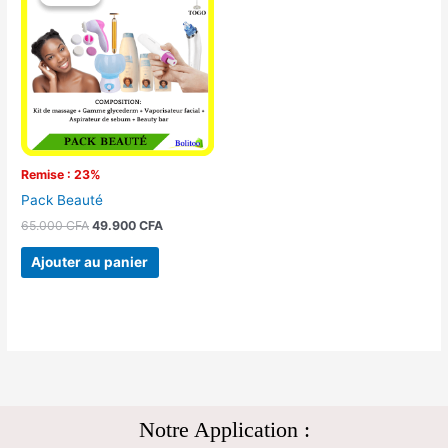
initial
actuel
était :
est :
65.000 CFA.
49.900 CFA.
Remise : 23%
Pack Beauté
65.000
CFA
49.900
CFA
Ajouter au panier
Notre Application :