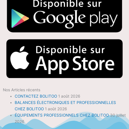
Nos Articles récents
CONTACTEZ BOLITOO
1 août 2026
BALANCES ÉLECTRONIQUES ET PROFESSIONNELLES
CHEZ BOLITOO
1 août 2026
ÉQUIPEMENTS PROFESSIONNELS CHEZ BOLITOO
30 juillet
2026