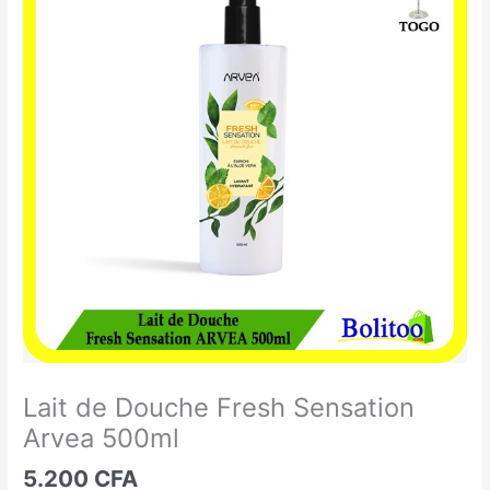
de
Douche
Fresh
Sensation
Arvea
500ml
Lait de Douche Fresh Sensation
Arvea 500ml
5.200
CFA