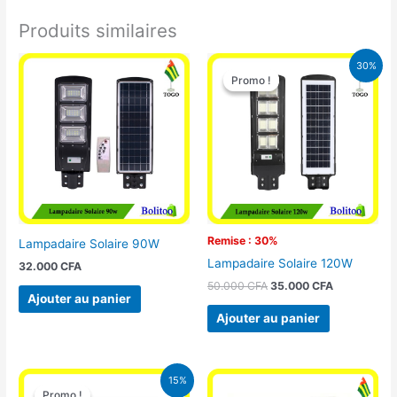
Produits similaires
Le
Le
30%
prix
prix
Promo !
Promo !
initial
actuel
était :
est :
50.000 CFA.
35.000 CFA
Remise : 30%
Lampadaire Solaire 90W
Lampadaire Solaire 120W
32.000
CFA
50.000
CFA
35.000
CFA
Ajouter au panier
Ajouter au panier
Le
Le
15%
prix
prix
Promo !
Promo !