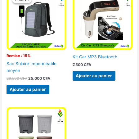
initial
actuel
était :
est :
29.500 CFA.
25.000 CFA.
Remise : 15%
Kit Car MP3 Bluetooth
Sac Solaire Imperméable
7.500
CFA
moyen
Ajouter au panier
29.500
CFA
25.000
CFA
Ajouter au panier