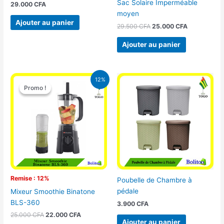
Sac Solaire Imperméable
29.000
CFA
moyen
Ajouter au panier
29.500
CFA
25.000
CFA
Ajouter au panier
Le
Le
12%
prix
prix
Promo !
Promo !
initial
actuel
était :
est :
25.000 CFA.
22.000 CFA.
Remise : 12%
Poubelle de Chambre à
pédale
Mixeur Smoothie Binatone
BLS-360
3.900
CFA
25.000
CFA
22.000
CFA
Ajouter au panier