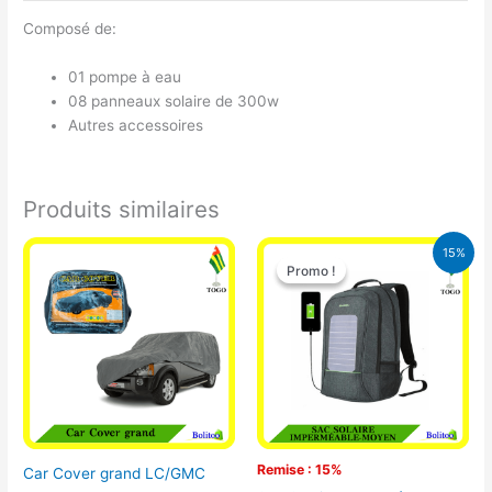
Composé de:
01 pompe à eau
08 panneaux solaire de 300w
Autres accessoires
Produits similaires
Le
Le
15%
prix
prix
Promo !
Promo !
initial
actuel
était :
est :
29.500 CFA.
25.000 CFA
Remise : 15%
Car Cover grand LC/GMC