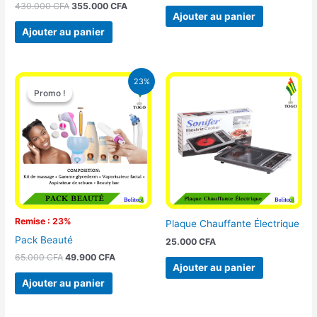
430.000
CFA
355.000
CFA
Ajouter au panier
Ajouter au panier
Le
Le
23%
prix
prix
Promo !
Promo !
initial
actuel
était :
est :
65.000 CFA.
49.900 CFA.
Remise : 23%
Plaque Chauffante Électrique
Pack Beauté
25.000
CFA
65.000
CFA
49.900
CFA
Ajouter au panier
Ajouter au panier