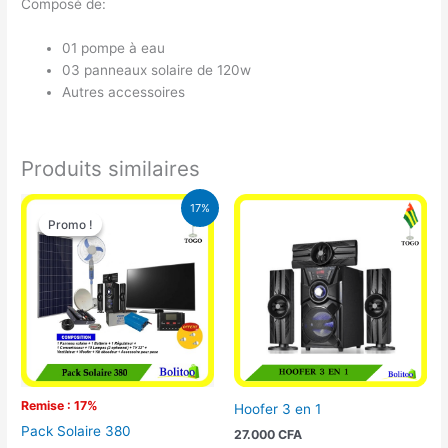
Composé de:
01 pompe à eau
03 panneaux solaire de 120w
Autres accessoires
Produits similaires
Le
Le
17%
prix
prix
Promo !
Promo !
initial
actuel
était :
est :
430.000 CFA.
355.000 CFA.
Remise : 17%
Hoofer 3 en 1
Pack Solaire 380
27.000
CFA