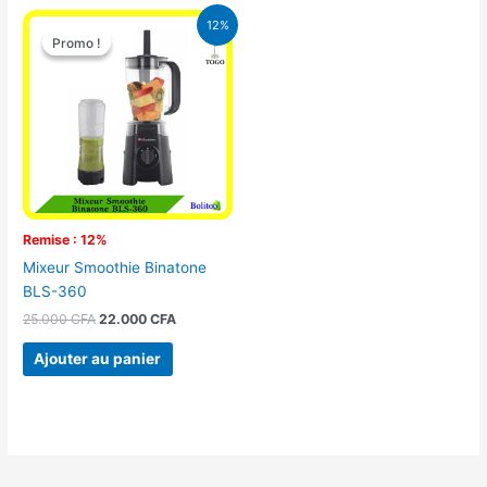
Le
Le
12%
prix
prix
Promo !
Promo !
initial
actuel
était :
est :
25.000 CFA.
22.000 CFA.
Remise : 12%
Mixeur Smoothie Binatone
BLS-360
25.000
CFA
22.000
CFA
Ajouter au panier