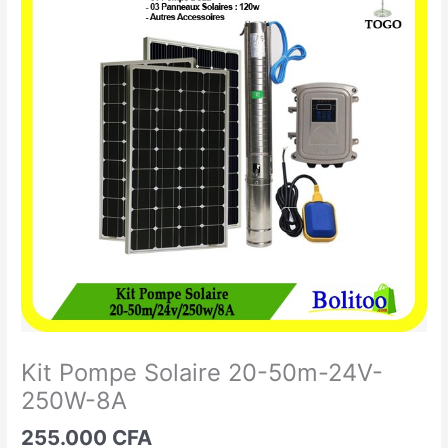
Pompe
Solaire
20-
50m-
24V-
250W-
8A
Kit Pompe Solaire 20-50m-24V-
250W-8A
255.000
CFA