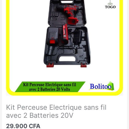
Perceuse
Electrique
sans
fil
avec
2
Batteries
20V
Kit Perceuse Electrique sans fil
avec 2 Batteries 20V
29.900
CFA