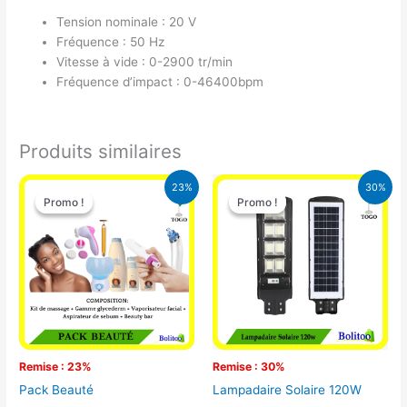
Tension nominale : 20 V
Fréquence : 50 Hz
Vitesse à vide : 0-2900 tr/min
Fréquence d’impact : 0-46400bpm
Produits similaires
Le
Le
Le
Le
23%
30%
prix
prix
prix
prix
Promo !
Promo !
Promo !
Promo !
initial
actuel
initial
actuel
était :
est :
était :
est :
65.000 CFA.
49.900 CFA.
50.000 CFA.
35.000 CFA
Remise : 23%
Remise : 30%
Pack Beauté
Lampadaire Solaire 120W