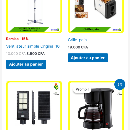
Remise : 15%
Grille-pain
Ventilateur simple Original 16″
19.000
CFA
10.000
CFA
8.500
CFA
Ajouter au panier
Ajouter au panier
Le
Le
8%
prix
prix
Promo !
Promo !
initial
actuel
était :
est :
25.000 CFA.
23.000 CFA