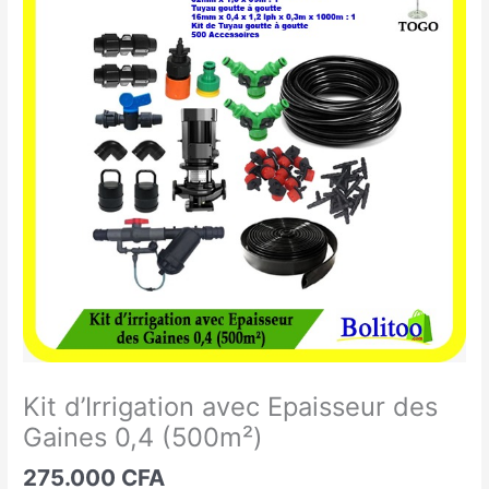
d'Irrigation
avec
Epaisseur
des
Gaines
0,4
(500m²)
Kit d’Irrigation avec Epaisseur des
Gaines 0,4 (500m²)
275.000
CFA