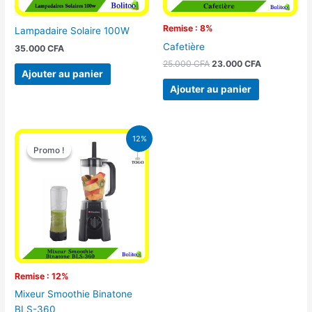
Remise : 8%
Lampadaire Solaire 100W
Cafetière
35.000
CFA
25.000
CFA
23.000
CFA
Ajouter au panier
Ajouter au panier
Le
Le
12%
prix
prix
Promo !
Promo !
initial
actuel
était :
est :
25.000 CFA.
22.000 CFA.
Remise : 12%
Mixeur Smoothie Binatone
BLS-360