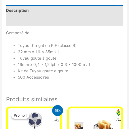
Description
Avis (0)
Composé de :
Tuyau d’irrigation P.E (classe B)
32 mm x 1,6 x 35m : 1
Tuyau goute à goute
16mm x 0,4 x 1,2 Iph x 0,3 x 1000m : 1
Kit de Tuyau goute à goute
500 Accessoires
Produits similaires
Le
Le
15%
prix
prix
Promo !
Promo !
initial
actuel
était :
est :
10.000 CFA.
8.500 CFA.