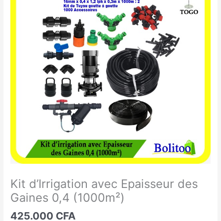
d'Irrigation
avec
Epaisseur
des
Gaines
0,4
(1000m²)
Kit d’Irrigation avec Epaisseur des
Gaines 0,4 (1000m²)
425.000
CFA