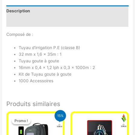
Description
Avis (0)
Composé de :
Tuyau d’irrigation P.E (classe B)
32 mm x 1,6 x 35m : 1
Tuyau goute à goute
16mm x 0,4 x 1,2 Iph x 0,3 x 1000m : 2
Kit de Tuyau goute à goute
1000 Accessoires
Produits similaires
Le
Le
15%
prix
prix
Promo !
Promo !
initial
actuel
était :
est :
29.500 CFA.
25.000 CFA.