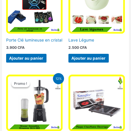
Porte Clé lumineuse en cristal
Lave Légume
3.900
CFA
2.500
CFA
Ajouter au panier
Ajouter au panier
Le
Le
12%
prix
prix
Promo !
Promo !
initial
actuel
était :
est :
25.000 CFA.
22.000 CFA.