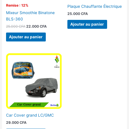
Remise : 12%
Plaque Chauffante Électrique
Mixeur Smoothie Binatone
25.000
CFA
BLS-360
Ajouter au panier
25.000
CFA
22.000
CFA
Ajouter au panier
Car Cover grand LC/GMC
29.000
CFA