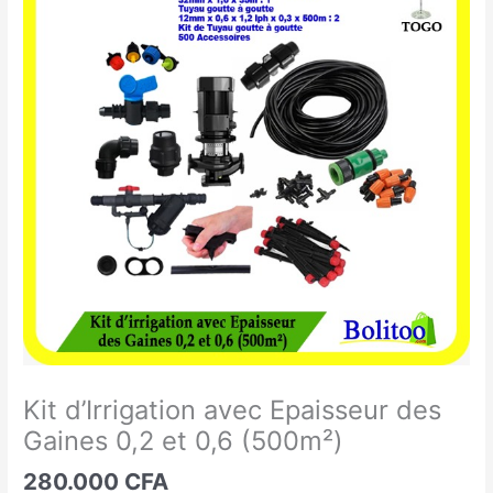
d'Irrigation
avec
Epaisseur
des
Gaines
0,2
et
0,6
(500m²)
Kit d’Irrigation avec Epaisseur des
Gaines 0,2 et 0,6 (500m²)
280.000
CFA