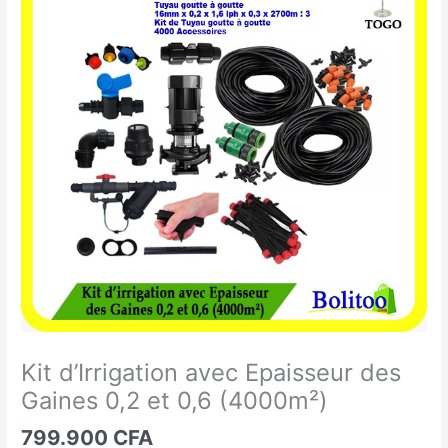
d'Irrigation
avec
Epaisseur
des
Gaines
0,2
et
0,6
(4000m²)
Kit d’Irrigation avec Epaisseur des
Gaines 0,2 et 0,6 (4000m²)
799.900
CFA