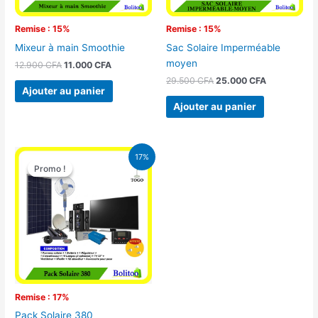
Remise : 15%
Remise : 15%
Mixeur à main Smoothie
Sac Solaire Imperméable
moyen
12.900
CFA
11.000
CFA
29.500
CFA
25.000
CFA
Ajouter au panier
Ajouter au panier
Le
Le
17%
prix
prix
Promo !
Promo !
initial
actuel
était :
est :
430.000 CFA.
355.000 CFA.
Remise : 17%
Pack Solaire 380