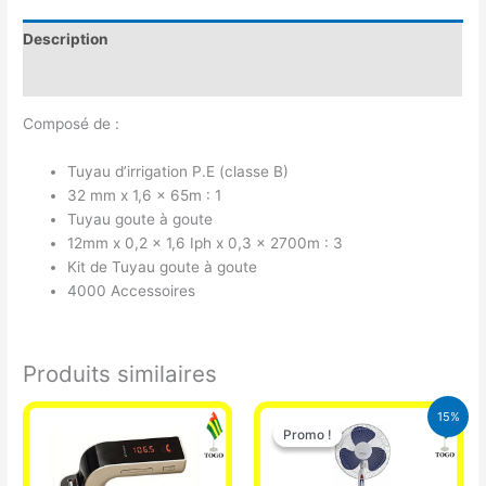
Description
Avis (0)
Composé de :
Tuyau d’irrigation P.E (classe B)
32 mm x 1,6 x 65m : 1
Tuyau goute à goute
12mm x 0,2 x 1,6 Iph x 0,3 x 2700m : 3
Kit de Tuyau goute à goute
4000 Accessoires
Produits similaires
Le
Le
15%
prix
prix
Promo !
Promo !
initial
actuel
était :
est :
10.000 CFA.
8.500 CFA.