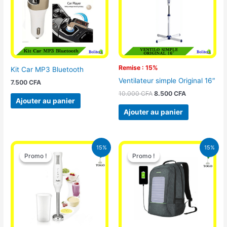
Remise : 15%
Kit Car MP3 Bluetooth
Ventilateur simple Original 16″
7.500
CFA
10.000
CFA
8.500
CFA
Ajouter au panier
Ajouter au panier
Le
Le
Le
Le
15%
15%
prix
prix
prix
prix
Promo !
Promo !
Promo !
Promo !
initial
actuel
initial
actuel
était :
est :
était :
est :
12.900 CFA.
11.000 CFA.
29.500 CFA.
25.000 CFA