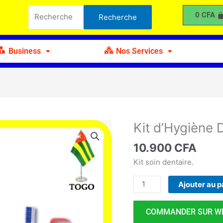
d'Hygiène
Recherche
0
CFA
Recherche
Dentaire
pour :
Business
Nos Services
Kit d’Hygiène 
quantité
de
10.900
CFA
Kit
d'Hygiène
Kit soin dentaire.
Dentaire
Ajouter au p
COMMANDER SUR W