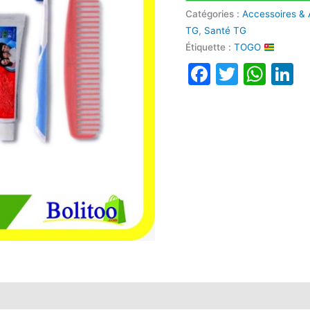
Catégories :
Accessoires & 
TG
,
Santé TG
Étiquette :
TOGO
Faceboo
Twitte
Wha
L