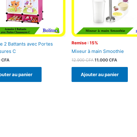
Remise : 15%
e 2 Battants avec Portes
Mixeur à main Smoothie
sures C
12.900
CFA
11.000
CFA
0
CFA
Ajouter au panier
outer au panier