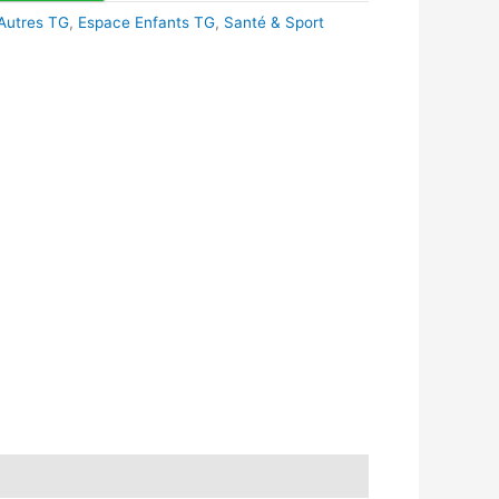
Autres TG
,
Espace Enfants TG
,
Santé & Sport
k
r
tsApp
inkedIn