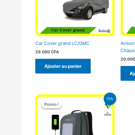
Car Cover grand LC/GMC
Armoir
Chaus
29.000
CFA
20.00
Ajouter au panier
Aj
Le
Le
15%
prix
prix
Promo !
Promo !
initial
actuel
était :
est :
29.500 CFA.
25.000 CFA.