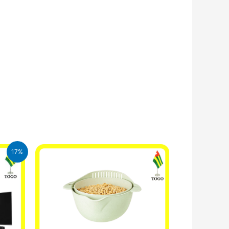
17%
l
00 CFA.