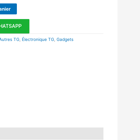
anier
HATSAPP
Autres TG
,
Électronique TG
,
Gadgets
k
r
tsApp
inkedIn