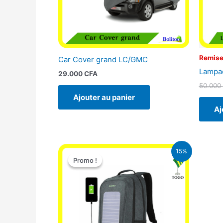
Remise
Car Cover grand LC/GMC
Lampad
29.000
CFA
50.000
Ajouter au panier
Aj
Le
Le
15%
prix
prix
Promo !
Promo !
initial
actuel
était :
est :
29.500 CFA.
25.000 CFA.