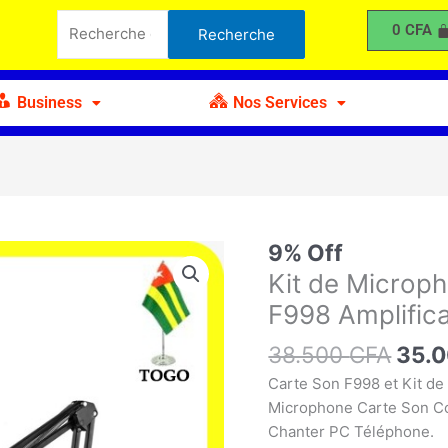
Recherche
38.500 CFA.
35.000 CFA.
Micr
0
CFA
Recherche
pour :
de
Cart
de
Business
Nos Services
Cart
Son
F99
Ampl
pour
télé
Le
9% Off
quantité
et
prix
de
Kit de Microp
PC
initia
Kit
F998 Amplifica
était
de
38.5
Microphone
38.500
CFA
35.
de
Carte Son F998 et Kit 
Carte
Microphone Carte Son Co
de
Chanter PC Téléphone.
Carte