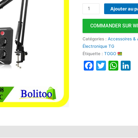
Son
Ajouter au p
F998
Amplificateur
COMMANDER SUR W
pour
téléphone
Catégories :
Accessoires & 
et
Électronique TG
PC
Étiquette :
TOGO
Faceboo
Twitte
Wha
L