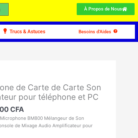
ophone
À Propos de Nous
e
Trucs & Astuces
Besoins d’Aides
e
8
ificateur
phone
Le
prix
hone de Carte de Carte Son
l
actuel
teur pour téléphone et PC
 :
est :
00 CFA.
35.000 CFA.
000
CFA
de Microphone BM800 Mélangeur de Son
nsole de Mixage Audio Amplificateur pour