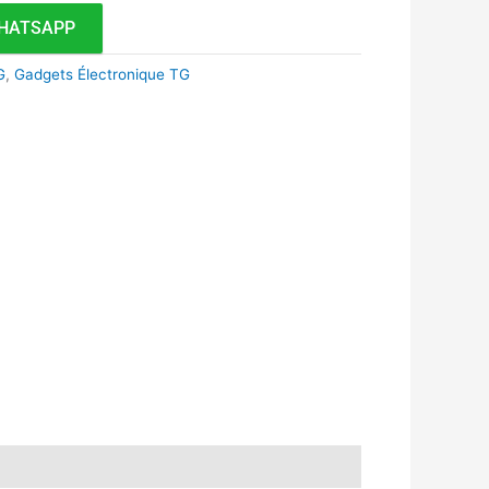
HATSAPP
G
,
Gadgets Électronique TG
k
r
tsApp
inkedIn