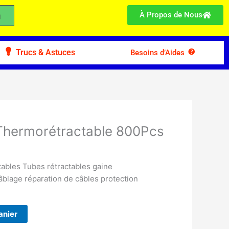
À Propos de Nous
Trucs & Astuces
Besoins d’Aides
 Thermorétractable 800Pcs
ables Tubes rétractables gaine
âblage réparation de câbles protection
anier