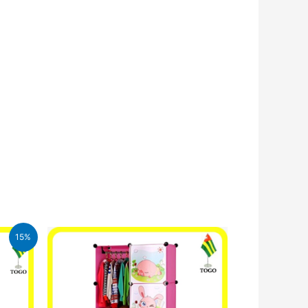
15%
A.