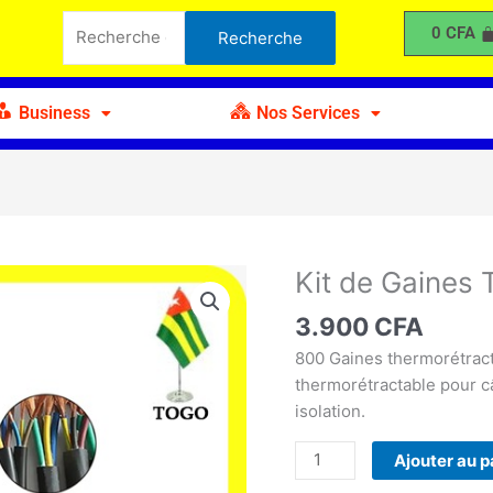
de
Recherche
0
CFA
Recherche
Gaines
pour :
Thermorétractable
800Pcs
Business
Nos Services
Kit de Gaines
quantité
de
3.900
CFA
Kit
de
800 Gaines thermorétract
Gaines
thermorétractable pour c
Thermorétractable
isolation.
800Pcs
Ajouter au p