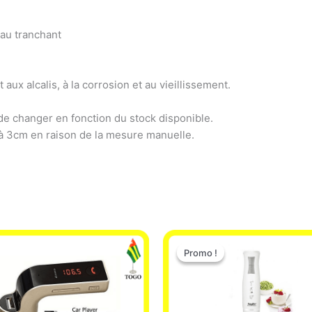
au tranchant
 aux alcalis, à la corrosion et au vieillissement.
de changer en fonction du stock disponible.
 à 3cm en raison de la mesure manuelle.
Le
Le
prix
prix
Promo !
Promo !
initial
actuel
était :
est :
12.900 CFA.
11.000 CF