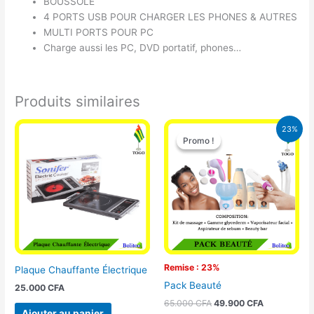
BOUSSOLE
4 PORTS USB POUR CHARGER LES PHONES & AUTRES
MULTI PORTS POUR PC
Charge aussi les PC, DVD portatif, phones…
Produits similaires
Le
Le
23%
prix
prix
Promo !
Promo !
initial
actuel
était :
est :
65.000 CFA.
49.900 CFA
Remise : 23%
Plaque Chauffante Électrique
Pack Beauté
25.000
CFA
65.000
CFA
49.900
CFA
Ajouter au panier