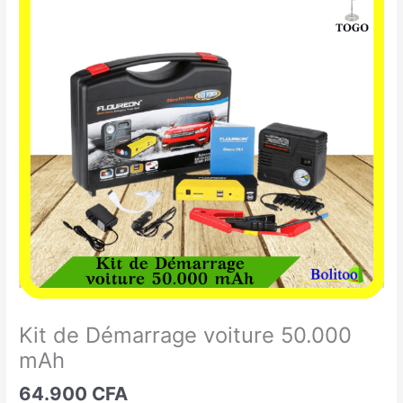
de
Démarrage
voiture
50.000
mAh
Kit de Démarrage voiture 50.000
mAh
64.900
CFA