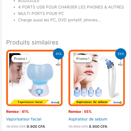
BOUSSOLE
4 PORTS USB POUR CHARGER LES PHONES & AUTRES
MULTI PORTS POUR PC
Charge aussi les PC, DVD portatif, phones…
Produits similaires
Le
Le
Le
Le
41%
55%
prix
prix
prix
prix
Promo !
Promo !
Promo !
Promo !
initial
actuel
initial
actuel
était :
est :
était :
est :
16.900 CFA.
9.900 CFA.
19.900 CFA.
8.900 CFA.
Remise : 41%
Remise : 55%
Vaporisateur facial
Aspirateur de sebum
16.900
CFA
9.900
CFA
19.900
CFA
8.900
CFA