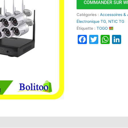
COMMANDER SUR W
fil
5G
Catégories :
Accessoires & 
LYLU
Électronique TG
,
NTIC TG
Étiquette :
TOGO
Faceboo
Twitte
Wha
L