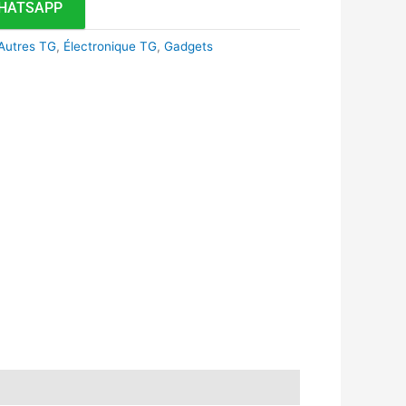
HATSAPP
Autres TG
,
Électronique TG
,
Gadgets
k
r
tsApp
inkedIn