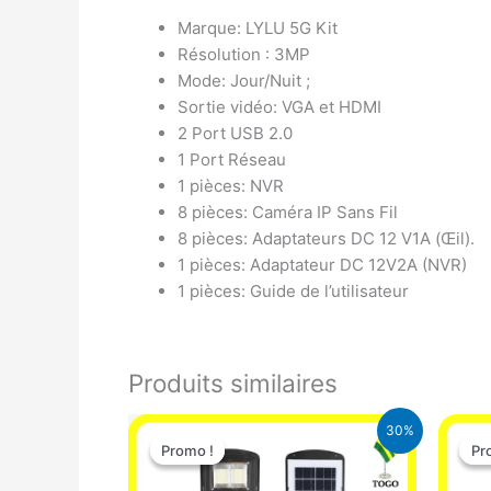
Marque: LYLU 5G Kit
Résolution : 3MP
Mode: Jour/Nuit ;
Sortie vidéo: VGA et HDMI
2 Port USB 2.0
1 Port Réseau
1 pièces: NVR
8 pièces: Caméra IP Sans Fil
8 pièces: Adaptateurs DC 12 V1A (Œil).
1 pièces: Adaptateur DC 12V2A (NVR)
1 pièces: Guide de l’utilisateur
Produits similaires
Le
Le
30%
prix
prix
Promo !
Promo !
Pr
Pr
initial
actuel
était :
est :