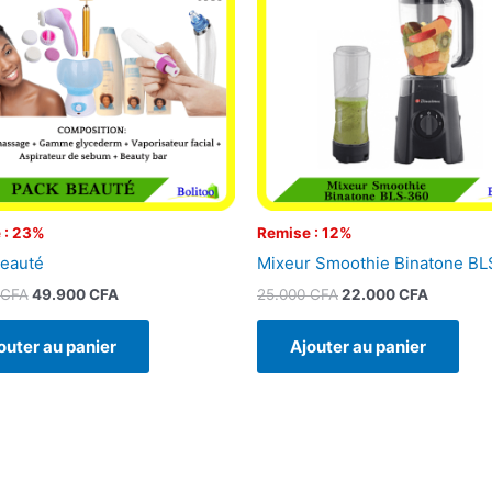
65.000 CFA.
49.900 CFA.
25.000 CFA.
22.000 
 : 23%
Remise : 12%
eauté
Mixeur Smoothie Binatone B
CFA
49.900
CFA
25.000
CFA
22.000
CFA
outer au panier
Ajouter au panier