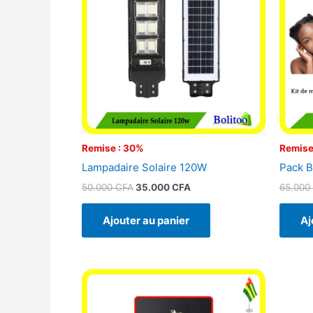
50.000 CFA.
35.000 CFA.
Remise : 30%
Remise
Lampadaire Solaire 120W
Pack B
50.000
CFA
35.000
CFA
65.000
Ajouter au panier
Aj