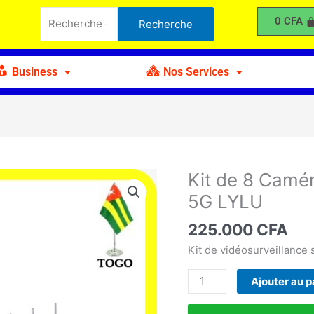
de
Recherche
0
CFA
Recherche
8
pour :
Caméras
de
Business
Nos Services
Surveillance
sans
fil
5G
LYLU
Kit de 8 Camér
quantité
de
5G LYLU
Kit
de
225.000
CFA
8
Kit de vidéosurveillance
Caméras
de
Ajouter au p
Surveillance
sans