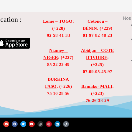
cation :
Nos 
Lomé – TOGO
:
Cotonou –
(+228)
BÉNIN
: (+229)
92-58-41-33
01-97-82-48-23
Niamey –
Abidjan – COTE
NIGER
: (+227)
D’IVOIRE
:
85 22 22 49
(+225)
07-09-05-45-97
BURKINA
FASO
: (+226)
Bamako- MALI
:
75 10 28 56
(+223)
76-26-38-29
E
F
T
Y
I
P
L
T
n
a
w
o
n
i
i
i
v
c
i
u
s
n
n
k
e
e
t
t
t
t
k
t