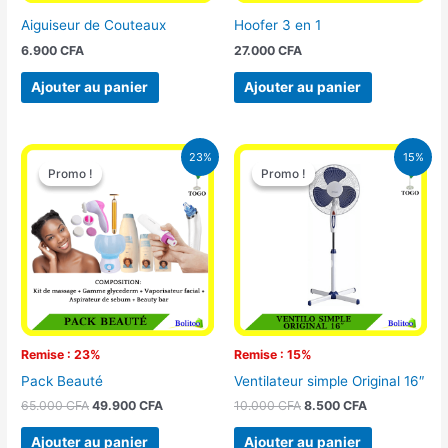
Aiguiseur de Couteaux
Hoofer 3 en 1
6.900
CFA
27.000
CFA
Ajouter au panier
Ajouter au panier
Le
Le
Le
Le
23%
15%
prix
prix
prix
prix
Promo !
Promo !
Promo !
Promo !
initial
actuel
initial
actuel
était :
est :
était :
est :
65.000 CFA.
49.900 CFA.
10.000 CFA.
8.500 CFA.
Remise : 23%
Remise : 15%
Pack Beauté
Ventilateur simple Original 16″
65.000
CFA
49.900
CFA
10.000
CFA
8.500
CFA
Ajouter au panier
Ajouter au panier