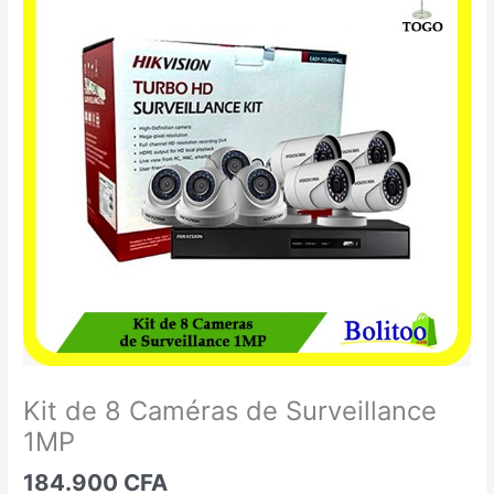
de
8
Caméras
de
Surveillance
1MP
Kit de 8 Caméras de Surveillance
1MP
184.900
CFA