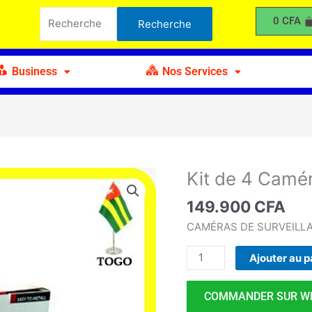
de
Recherche
0
CFA
Recherche
4
pour :
Caméras
de
Business
Nos Services
Surveillance
1MP
Kit de 4 Camé
quantité
de
149.900
CFA
Kit
de
CAMÉRAS DE SURVEILLA
4
Ajouter au p
Caméras
de
Surveillance
COMMANDER SUR W
1MP