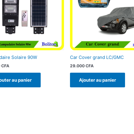
aire Solaire 90W
Car Cover grand LC/GMC
0
CFA
29.000
CFA
outer au panier
Ajouter au panier