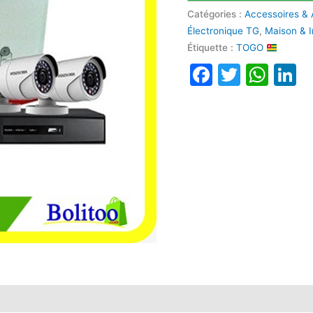
Catégories :
Accessoires & 
Électronique TG
,
Maison & I
Étiquette :
TOGO
Faceboo
Twitte
Wha
L