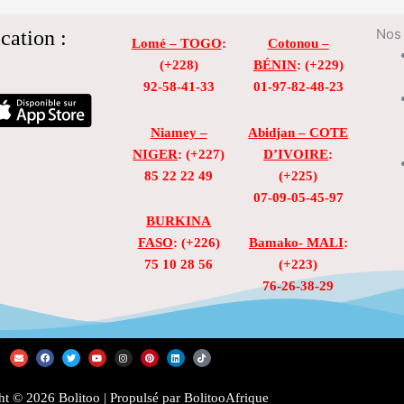
cation :
Nos 
Lomé – TOGO
:
Cotonou –
(+228)
BÉNIN
: (+229)
92-58-41-33
01-97-82-48-23
Niamey –
Abidjan – COTE
NIGER
: (+227)
D’IVOIRE
:
85 22 22 49
(+225)
07-09-05-45-97
BURKINA
FASO
: (+226)
Bamako- MALI
:
75 10 28 56
(+223)
76-26-38-29
E
F
T
Y
I
P
L
T
n
a
w
o
n
i
i
i
v
c
i
u
s
n
n
k
e
e
t
t
t
t
k
t
l
b
t
u
a
e
e
o
t © 2026 Bolitoo | Propulsé par BolitooAfrique
o
o
e
b
g
r
d
k