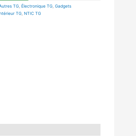
Autres TG
,
Électronique TG
,
Gadgets
ntérieur TG
,
NTIC TG
k
r
tsApp
inkedIn