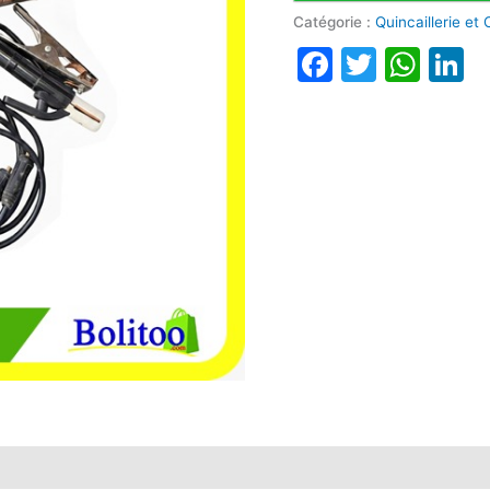
Catégorie :
Quincaillerie et
Faceboo
Twitte
Wha
L