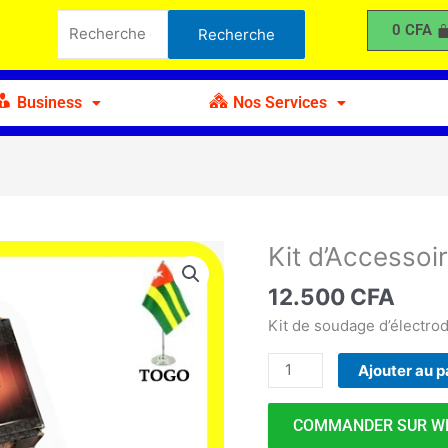
d'Accessoires
Recherche
0
CFA
Recherche
de
pour :
Soudage
Business
Nos Services
Kit d’Accesso
quantité
de
12.500
CFA
Kit
d'Accessoires
Kit de soudage d’électro
de
Ajouter au p
Soudage
COMMANDER SUR W