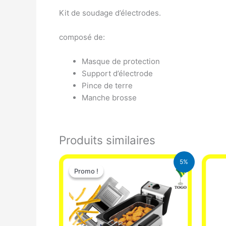
Kit de soudage d’électrodes.
composé de:
Masque de protection
Support d’électrode
Pince de terre
Manche brosse
Produits similaires
Le
Le
5%
prix
prix
Promo !
Promo !
initial
actuel
était :
est :
39.000 CFA.
37.000 CFA.