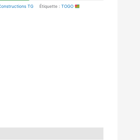
 Constructions TG
Étiquette :
TOGO
k
r
tsApp
inkedIn