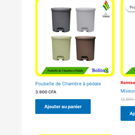
Pr
Pr
Remise
Poubelle de Chambre à pédale
Mixeur
3.900
CFA
12.900
Ajouter au panier
Aj