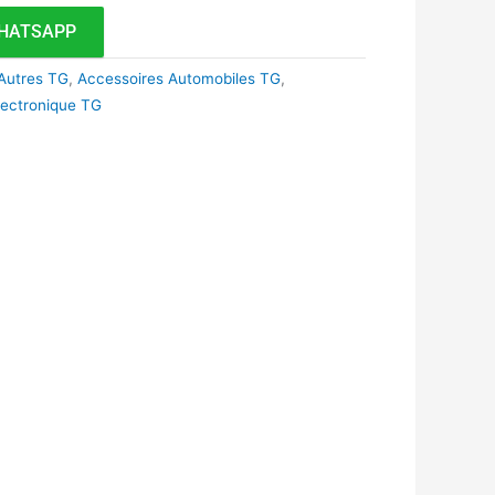
HATSAPP
Autres TG
,
Accessoires Automobiles TG
,
lectronique TG
k
r
tsApp
inkedIn