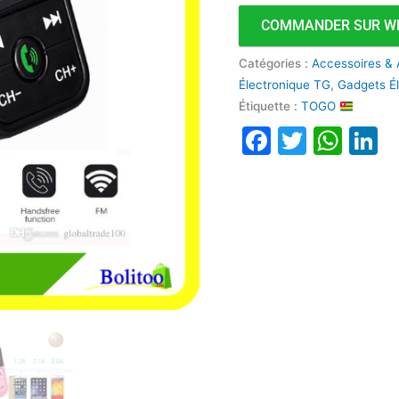
COMMANDER SUR W
Catégories :
Accessoires & 
Électronique TG
,
Gadgets É
Étiquette :
TOGO
Faceboo
Twitte
Wha
L