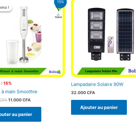
15%
prix
prix
omo !
omo !
initial
actuel
était :
est :
12.900 CFA.
11.000 CFA.
 : 15%
Lampadaire Solaire 90W
 à main Smoothie
32.000
CFA
CFA
11.000
CFA
Ajouter au panier
outer au panier