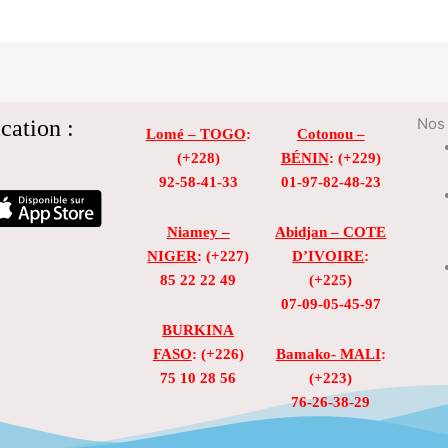
cation :
Nos 
Lomé – TOGO
:
Cotonou –
(+228)
BÉNIN
: (+229)
92-58-41-33
01-97-82-48-23
Niamey –
Abidjan – COTE
NIGER
: (+227)
D’IVOIRE
:
85 22 22 49
(+225)
07-09-05-45-97
BURKINA
FASO
: (+226)
Bamako- MALI
:
75 10 28 56
(+223)
76-26-38-29