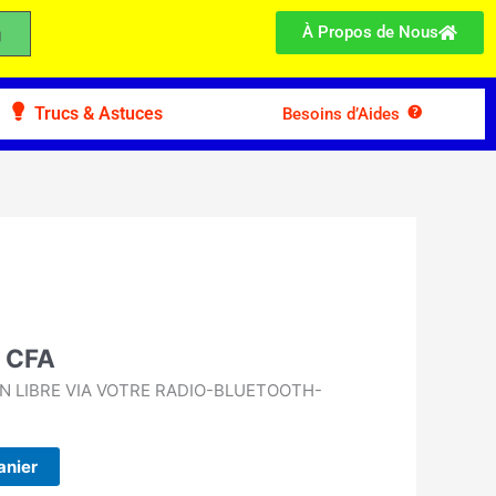
À Propos de Nous
Trucs & Astuces
Besoins d’Aides
Le
prix
actuel
0
CFA
est :
 CFA.
4.000 CFA.
IN LIBRE VIA VOTRE RADIO-BLUETOOTH-
anier