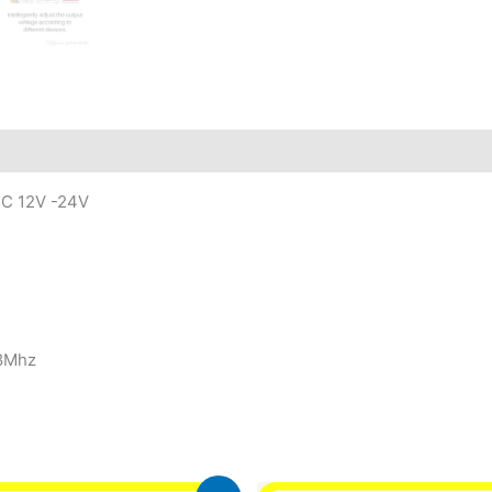
DC 12V -24V
08Mhz
Le
Le