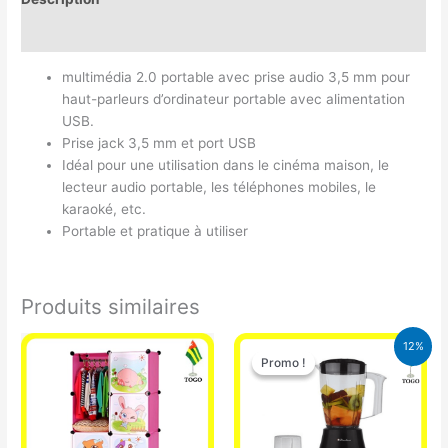
Avis (0)
multimédia 2.0 portable avec prise audio 3,5 mm pour
haut-parleurs d’ordinateur portable avec alimentation
USB.
Prise jack 3,5 mm et port USB
Idéal pour une utilisation dans le cinéma maison, le
lecteur audio portable, les téléphones mobiles, le
karaoké, etc.
Portable et pratique à utiliser
Produits similaires
Le
Le
12%
prix
prix
Promo !
Promo !
initial
actuel
était :
est :
25.000 CFA.
22.000 CFA