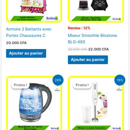
Remise : 12%
Armoire 2 Battants avec
Portes Chaussures C
Mixeur Smoothie Binatone
BLG-460
20.000
CFA
25.000
CFA
22.000
CFA
Ajouter au panier
Ajouter au panier
Le
Le
Le
Le
26%
15%
prix
prix
prix
prix
Promo !
Promo !
Promo !
Promo !
initial
actuel
initial
actuel
était :
est :
était :
est :
16.900 CFA.
12.500 CFA.
12.900 CFA.
11.000 CFA.