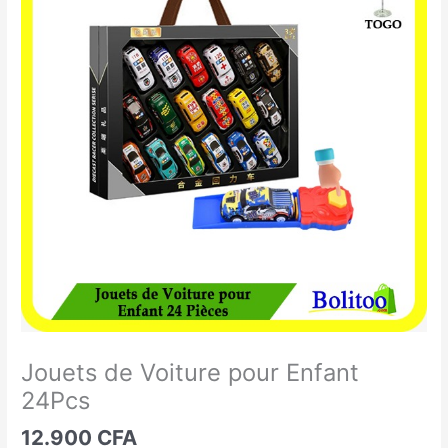
de
Voiture
pour
Enfant
24Pcs
Jouets de Voiture pour Enfant
24Pcs
12.900
CFA