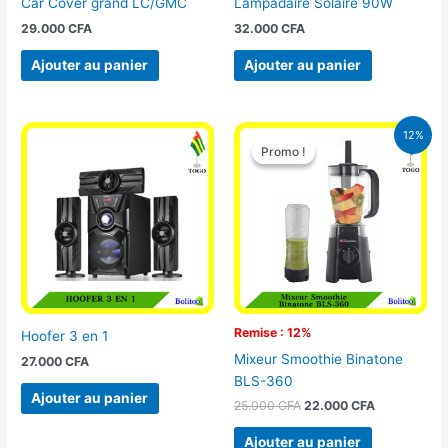
Car Cover grand LC/GMC
Lampadaire Solaire 90W
29.000
CFA
32.000
CFA
Ajouter au panier
Ajouter au panier
Le
Le
12%
prix
prix
Promo !
Promo !
initial
actuel
était :
est :
25.000 CFA.
22.000 CFA
Remise : 12%
Hoofer 3 en 1
Mixeur Smoothie Binatone
27.000
CFA
BLS-360
Ajouter au panier
25.000
CFA
22.000
CFA
Ajouter au panier