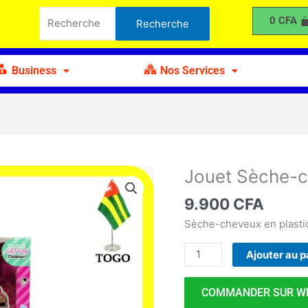
Sèche-
Recherche
0
CFA
Recherche
cheveux
pour :
avec
Accessoires
Business
Nos Services
Jouet Sèche-c
quantité
de
9.900
CFA
Jouet
Sèche-
Sèche-cheveux en plasti
cheveux
Ajouter au p
avec
Accessoires
COMMANDER SUR W