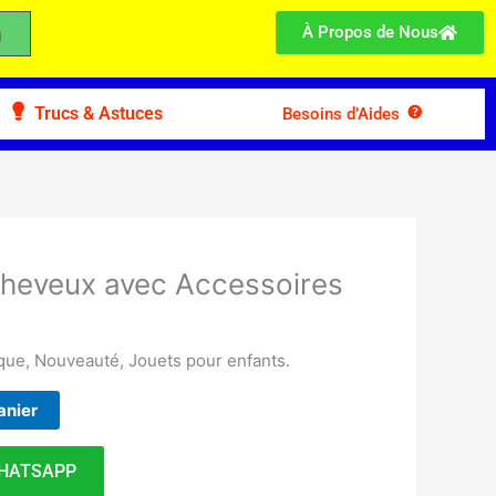
À Propos de Nous
Trucs & Astuces
Besoins d’Aides
heveux avec Accessoires
que, Nouveauté, Jouets pour enfants.
anier
HATSAPP