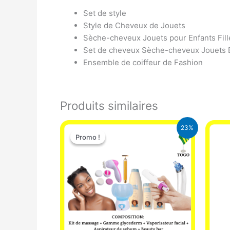
Set de style
Style de Cheveux de Jouets
Sèche-cheveux Jouets pour Enfants Fill
Set de cheveux Sèche-cheveux Jouets Be
Ensemble de coiffeur de Fashion
Produits similaires
Le
Le
23%
prix
prix
Promo !
Promo !
initial
actuel
était :
est :
65.000 CFA.
49.900 CFA.