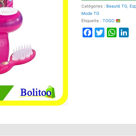
Catégories :
Beauté TG
,
Es
Mode TG
Étiquette :
TOGO
Faceboo
Twitte
Wha
L