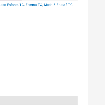
pace Enfants TG
,
Femme TG
,
Mode & Beauté TG
,
k
r
tsApp
inkedIn