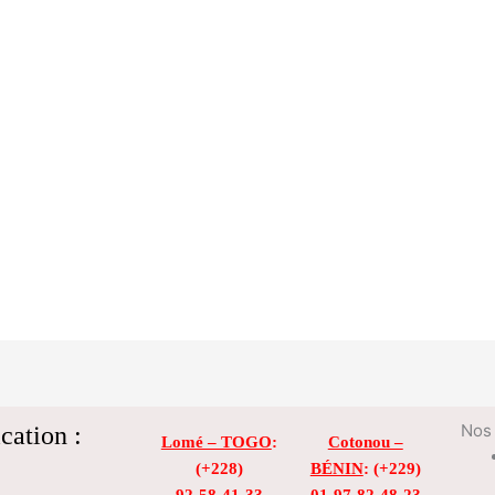
cation :
Nos 
Lomé – TOGO
:
Cotonou –
(+228)
BÉNIN
: (+229)