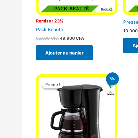
Remise : 23%
Presse
Pack Beauté
10.00
65.000
CFA
49.900
CFA
Aj
Ajouter au panier
Le
Le
8%
prix
prix
Promo !
Promo !
initial
actuel
était :
est :
25.000 CFA.
23.000 CFA.