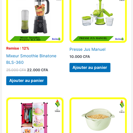
était :
est :
25.000 CFA.
22.000 CFA.
Remise : 12%
Presse Jus Manuel
Mixeur Smoothie Binatone
10.000
CFA
BLS-360
Ajouter au panier
25.000
CFA
22.000
CFA
Ajouter au panier