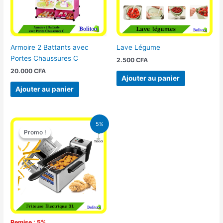
Armoire 2 Battants avec
Lave Légume
Portes Chaussures C
2.500
CFA
20.000
CFA
Ajouter au panier
Ajouter au panier
Le
Le
5%
prix
prix
Promo !
Promo !
initial
actuel
était :
est :
39.000 CFA.
37.000 CFA.
Remise : 5%