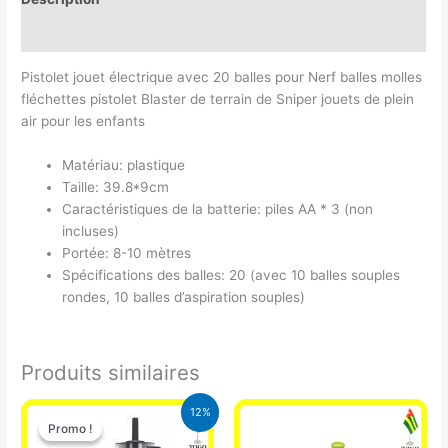
Avis (0)
Pistolet jouet électrique avec 20 balles pour Nerf balles molles
fléchettes pistolet Blaster de terrain de Sniper jouets de plein
air pour les enfants
Matériau: plastique
Taille: 39.8*9cm
Caractéristiques de la batterie: piles AA * 3 (non
incluses)
Portée: 8-10 mètres
Spécifications des balles: 20 (avec 10 balles souples
rondes, 10 balles d’aspiration souples)
Produits similaires
Le
Le
12%
prix
prix
Promo !
Promo !
initial
actuel