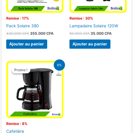
Remise : 17%
Remise : 30%
Pack Solaire 380
Lampadaire Solaire 120W
430.000
CFA
355.000
CFA
50.000
CFA
35.000
CFA
Ajouter au panier
Ajouter au panier
Le
Le
8%
prix
prix
Promo !
Promo !
initial
actuel
était :
est :
25.000 CFA.
23.000 CFA.
Remise : 8%
Cafetière