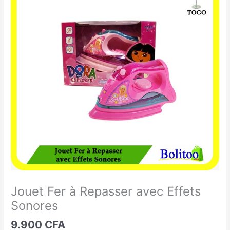
Fer
à
Repasser
avec
Effets
Sonores
Jouet Fer à Repasser avec Effets
Sonores
9.900
CFA