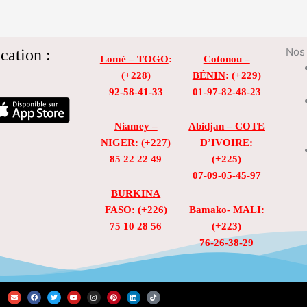
cation :
Nos 
Lomé – TOGO
:
Cotonou –
(+228)
BÉNIN
: (+229)
92-58-41-33
01-97-82-48-23
Niamey –
Abidjan – COTE
NIGER
: (+227)
D’IVOIRE
:
85 22 22 49
(+225)
07-09-05-45-97
BURKINA
FASO
: (+226)
Bamako- MALI
:
75 10 28 56
(+223)
76-26-38-29
E
F
T
Y
I
P
L
T
n
a
w
o
n
i
i
i
v
c
i
u
s
n
n
k