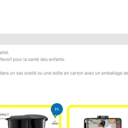
lité.
fensif pour la santé des enfants.
dans un sac scellé ou une boîte en carton avec un emballage de 
Le
Le
8%
prix
prix
omo !
omo !
initial
actuel
était :
est :
25.000 CFA.
23.000 CFA.