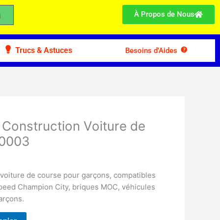
À Propos de Nous
Trucs & Astuces
Besoins d’Aides
 Construction Voiture de
50003
 voiture de course pour garçons, compatibles
peed Champion City, briques MOC, véhicules
arçons.