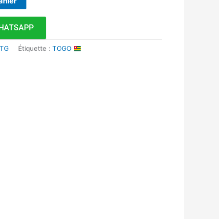
anier
HATSAPP
 TG
Étiquette :
TOGO
k
r
tsApp
inkedIn