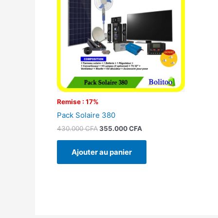
430.000 CFA.
355.000 CFA.
Remise : 17%
Pack Solaire 380
430.000
CFA
355.000
CFA
Ajouter au panier