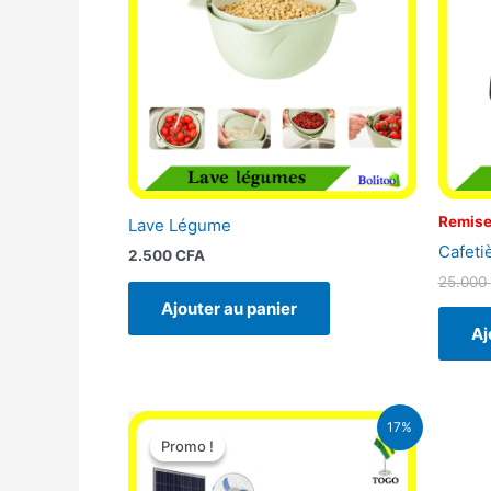
Remise
Lave Légume
Cafeti
2.500
CFA
25.000
Ajouter au panier
Aj
Le
Le
17%
prix
prix
Promo !
Promo !
initial
actuel
était :
est :