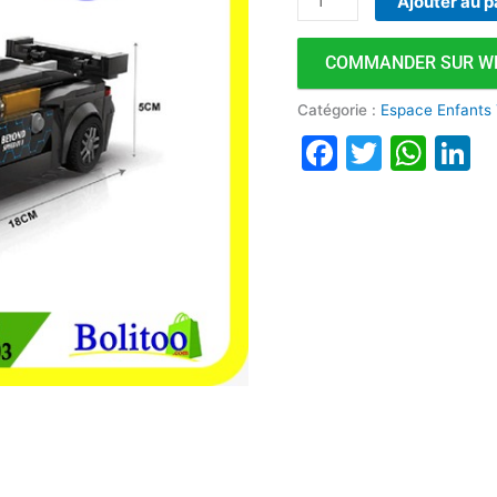
Ajouter au p
Sport
Achko
COMMANDER SUR W
50003
Catégorie :
Espace Enfants
Faceboo
Twitte
Wha
L