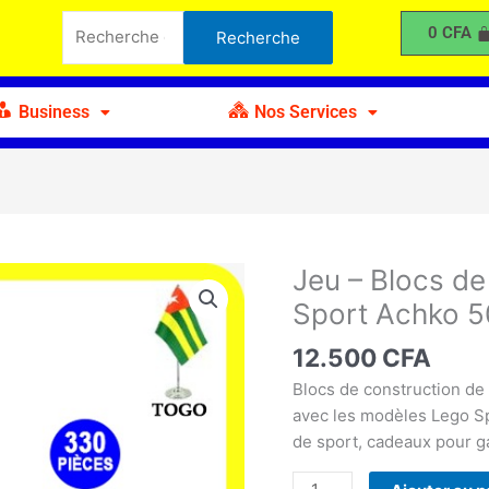
Recherche
Blocs
0
CFA
Recherche
pour :
de
Construction
Voiture
Business
Nos Services
de
Sport
Achko
50003
Jeu – Blocs de
quantité
de
Sport Achko 
Jeu
-
12.500
CFA
Blocs
Blocs de construction de
de
avec les modèles Lego S
Construction
de sport, cadeaux pour g
Voiture
de