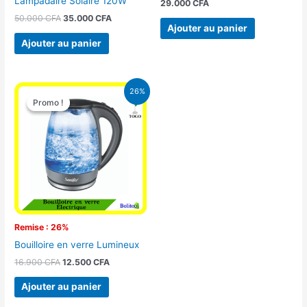
Lampadaire Solaire 120W
29.000
CFA
50.000
CFA
35.000
CFA
Ajouter au panier
Ajouter au panier
Le
Le
26%
prix
prix
Promo !
Promo !
initial
actuel
était :
est :
16.900 CFA.
12.500 CFA.
Remise : 26%
Bouilloire en verre Lumineux
16.900
CFA
12.500
CFA
Ajouter au panier