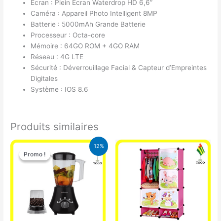
Écran : Plein Écran Waterdrop HD 6,6”
Caméra : Appareil Photo Intelligent 8MP
Batterie : 5000mAh Grande Batterie
Processeur : Octa-core
Mémoire : 64GO ROM + 4GO RAM
Réseau : 4G LTE
Sécurité : Déverrouillage Facial & Capteur d’Empreintes
Digitales
Système : IOS 8.6
Produits similaires
Le
Le
12%
prix
prix
Promo !
Promo !
initial
actuel
était :
est :
25.000 CFA.
22.000 CFA.