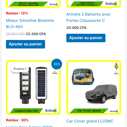
Remise : 12%
Armoire 2 Battants avec
Portes Chaussures C
Mixeur Smoothie Binatone
BLG-460
20.000
CFA
25.000
CFA
22.000
CFA
Ajouter au panier
Ajouter au panier
Le
Le
30%
prix
prix
Promo !
Promo !
initial
actuel
était :
est :
50.000 CFA.
35.000 CFA.
Remise : 30%
Car Cover grand LC/GMC