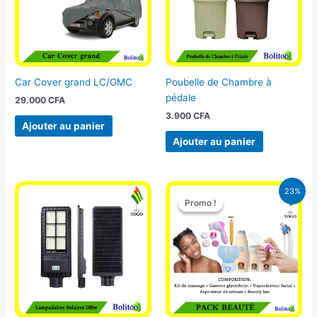
Car Cover grand LC/GMC
Poubelle de Chambre à
pédale
29.000
CFA
3.900
CFA
Ajouter au panier
Ajouter au panier
Le
Le
23%
prix
prix
Promo !
Promo !
initial
actuel
était :
est :
65.000 CFA.
49.900 CFA