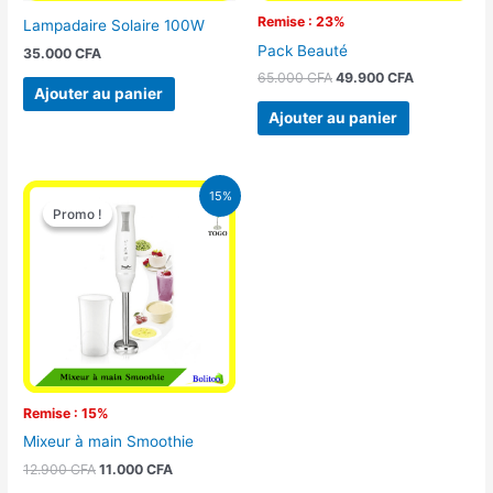
Remise : 23%
Lampadaire Solaire 100W
Pack Beauté
35.000
CFA
65.000
CFA
49.900
CFA
Ajouter au panier
Ajouter au panier
Le
Le
15%
prix
prix
Promo !
Promo !
initial
actuel
était :
est :
12.900 CFA.
11.000 CFA.
Remise : 15%
Mixeur à main Smoothie
12.900
CFA
11.000
CFA