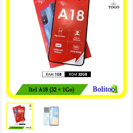
A18
(32
+
1Go)