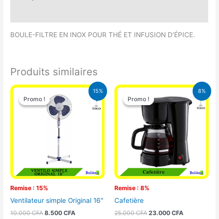
Avis (0)
BOULE-FILTRE EN INOX POUR THÉ ET INFUSION D’ÉPICE.
Produits similaires
Le
Le
Le
Le
15%
8%
prix
prix
prix
prix
Promo !
Promo !
Promo !
Promo !
initial
actuel
initial
actuel
était :
est :
était :
est :
10.000 CFA.
8.500 CFA.
25.000 CFA.
23.000 CFA
Remise : 15%
Remise : 8%
Ventilateur simple Original 16″
Cafetière
10.000
CFA
8.500
CFA
25.000
CFA
23.000
CFA