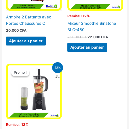
Remise : 12%
Armoire 2 Battants avec
Portes Chaussures C
Mixeur Smoothie Binatone
BLG-460
20.000
CFA
25.000
CFA
22.000
CFA
Ajouter au panier
Ajouter au panier
Le
Le
12%
prix
prix
Promo !
Promo !
initial
actuel
était :
est :
25.000 CFA.
22.000 CFA.
Remise : 12%