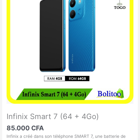
Smart
7
(64
+
4Go)
Infinix Smart 7 (64 + 4Go)
85.000
CFA
Infinix a créé dans son téléphone SMART 7, une batterie de