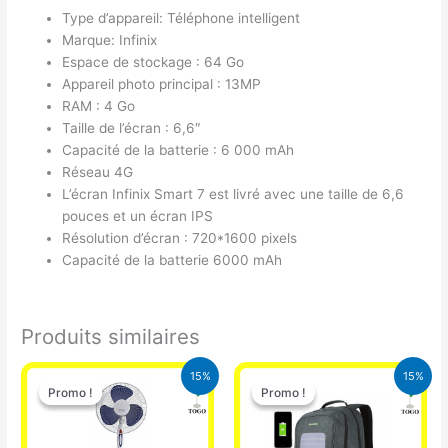
Type d’appareil: Téléphone intelligent
Marque: Infinix
Espace de stockage : 64 Go
Appareil photo principal : 13MP
RAM : 4 Go
Taille de l’écran : 6,6″
Capacité de la batterie : 6 000 mAh
Réseau 4G
L’écran Infinix Smart 7 est livré avec une taille de 6,6
pouces et un écran IPS
Résolution d’écran : 720*1600 pixels
Capacité de la batterie 6000 mAh
Produits similaires
Le
Le
Le
Le
15%
15%
prix
prix
prix
prix
Promo !
Promo !
Promo !
Promo !
initial
actuel
initial
actuel
était :
est :
était :
est :
10.000 CFA.
8.500 CFA.
29.500 CFA.
25.000 CFA