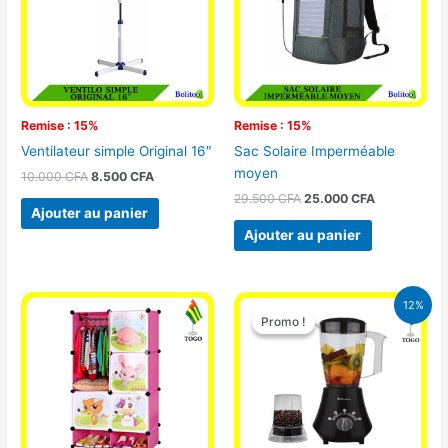
Remise : 15%
Remise : 15%
Ventilateur simple Original 16″
Sac Solaire Imperméable
moyen
10.000
CFA
8.500
CFA
29.500
CFA
25.000
CFA
Ajouter au panier
Ajouter au panier
Le
Le
12%
prix
prix
Promo !
Promo !
initial
actuel
était :
est :
25.000 CFA.
22.000 CFA