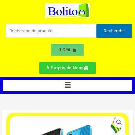
7
Aller
(64
au
+
contenu
4Go)
Recherche
Recherche
pour :
0
CFA
À Propos de Nous
Menu
quantité
de
Infinix