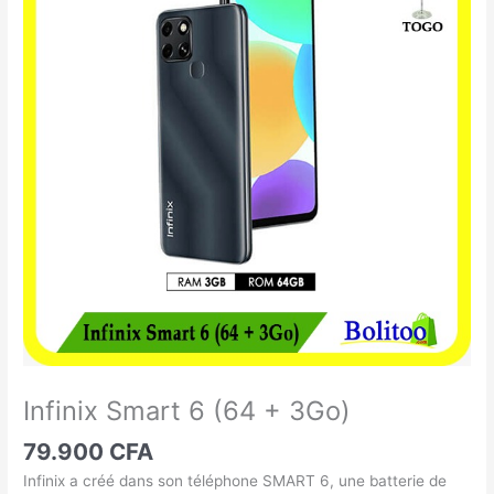
Smart
6
(64
+
3Go)
Infinix Smart 6 (64 + 3Go)
79.900
CFA
Infinix a créé dans son téléphone SMART 6, une batterie de