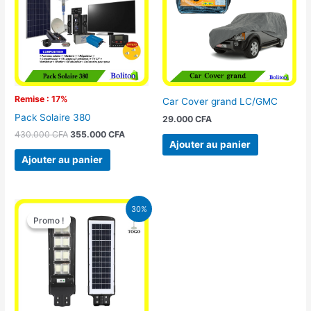
430.000 CFA.
355.000 CFA.
Remise : 17%
Car Cover grand LC/GMC
Pack Solaire 380
29.000
CFA
430.000
CFA
355.000
CFA
Ajouter au panier
Ajouter au panier
Le
Le
30%
prix
prix
Promo !
Promo !
initial
actuel
était :
est :
50.000 CFA.
35.000 CFA.