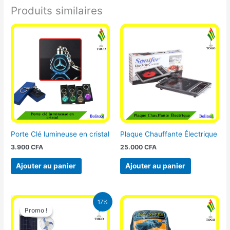
Produits similaires
Porte Clé lumineuse en cristal
Plaque Chauffante Électrique
3.900
CFA
25.000
CFA
Ajouter au panier
Ajouter au panier
Le
Le
17%
prix
prix
Promo !
Promo !
initial
actuel
était :
est :