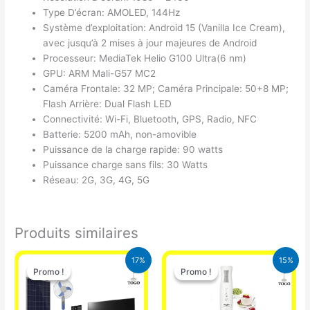
Type D’écran: AMOLED, 144Hz
Système d’exploitation: Android 15 (Vanilla Ice Cream),
avec jusqu’à 2 mises à jour majeures de Android
Processeur: MediaTek Helio G100 Ultra(6 nm)
GPU: ARM Mali-G57 MC2
Caméra Frontale: 32 MP; Caméra Principale: 50+8 MP;
Flash Arrière: Dual Flash LED
Connectivité: Wi-Fi, Bluetooth, GPS, Radio, NFC
Batterie: 5200 mAh, non-amovible
Puissance de la charge rapide: 90 watts
Puissance charge sans fils: 30 Watts
Réseau: 2G, 3G, 4G, 5G
Produits similaires
Le
Le
Le
Le
17%
15%
prix
prix
prix
prix
Promo !
Promo !
Promo !
Promo !
initial
actuel
initial
actuel
était :
est :
était :
est :
430.000 CFA.
355.000 CFA.
12.900 CFA.
11.000 CFA.