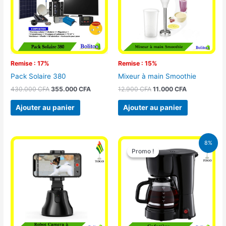
Remise : 17%
Remise : 15%
Pack Solaire 380
Mixeur à main Smoothie
430.000
CFA
355.000
CFA
12.900
CFA
11.000
CFA
Ajouter au panier
Ajouter au panier
Le
Le
8%
prix
prix
Promo !
Promo !
initial
actuel
était :
est :
25.000 CFA.
23.000 CFA