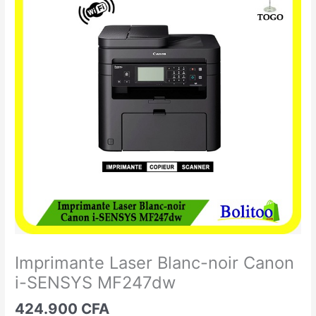
Laser
Blanc-
noir
Canon
i-
SENSYS
MF247dw
Imprimante Laser Blanc-noir Canon
i-SENSYS MF247dw
424.900
CFA