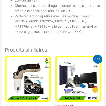
Cartouche 737
Obtenez de superbes tirages monochromes sans traces
grâce à la cartouche Tout-en-Un 737.
Parfaitement compatible avec les modèles Canon i-
SENSYS MF231, MF232w, MF237w, MF244dw,
MF247dw et MF249dw, elle permet d’imprimer environ
2400 pages (selon la norme ISO/IEC 19752).
Produits similaires
Le
Le
17%
prix
prix
Promo !
Promo !
initial
actuel
était :
est :
430.000 CFA.
355.000 
Remise : 17%