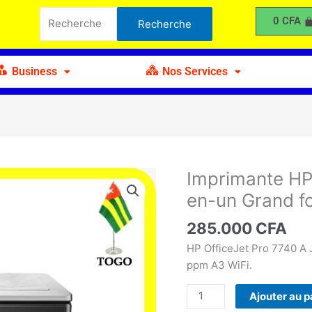
Recherche
OfficeJet
0
CFA
Recherche
pour :
Pro
7740
Tout-
Business
Nos Services
en-
un
Grand
format
Imprimante HP
quantité
de
en-un Grand f
Imprimante
HP
285.000
CFA
OfficeJet
HP OfficeJet Pro 7740 A
Pro
ppm A3 WiFi.
7740
Tout-
Ajouter au p
en-