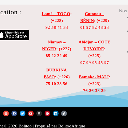
cation :
Nos 
Lomé – TOGO
:
Cotonou –
(+228)
BÉNIN
: (+229)
92-58-41-33
01-97-82-48-23
Niamey –
Abidjan – COTE
NIGER
: (+227)
D’IVOIRE
:
85 22 22 49
(+225)
07-09-05-45-97
BURKINA
FASO
: (+226)
Bamako- MALI
:
75 10 28 56
(+223)
76-26-38-29
E
F
T
Y
I
P
L
T
n
a
w
o
n
i
i
i
v
c
i
u
s
n
n
k
e
e
t
t
t
t
k
t
l
b
t
u
a
e
e
o
t © 2026 Bolitoo | Propulsé par BolitooAfrique
o
o
e
b
g
r
d
k