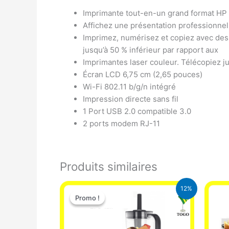
Imprimante tout-en-un grand format HP 
Affichez une présentation professionnell
Imprimez, numérisez et copiez avec des 
jusqu’à 50 % inférieur par rapport aux
Imprimantes laser couleur. Télécopiez ju
Écran LCD 6,75 cm (2,65 pouces)
Wi-Fi 802.11 b/g/n intégré
Impression directe sans fil
1 Port USB 2.0 compatible 3.0
2 ports modem RJ-11
Produits similaires
Le
Le
12%
prix
prix
Promo !
Promo !
initial
actuel
était :
est :
25.000 CFA.
22.000 CFA.