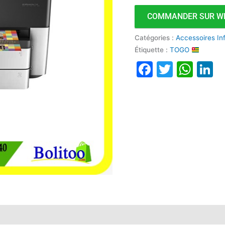
un
COMMANDER SUR W
Grand
format
Catégories :
Accessoires In
Étiquette :
TOGO
Faceboo
Twitte
Wha
L