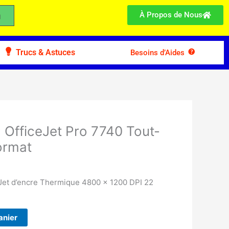
À Propos de Nous
Trucs & Astuces
Besoins d’Aides
 OfficeJet Pro 7740 Tout-
ormat
 Jet d’encre Thermique 4800 x 1200 DPI 22
anier