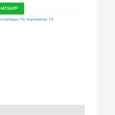
HATSAPP
formatiques TG
,
Imprimantes TG
k
r
tsApp
inkedIn