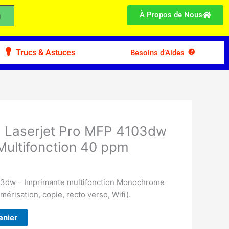
À Propos de Nous
Trucs & Astuces
Besoins d’Aides
rome
ction
 Laserjet Pro MFP 4103dw
ultifonction 40 ppm
03dw – Imprimante multifonction Monochrome
érisation, copie, recto verso, Wifi).
anier