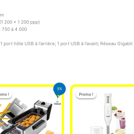
pm
 (1 200 x 1 200 ppp)
 750 à 4 000
; 1 port hôte USB à l’arrière; 1 port USB à l’avant; Réseau Giga
Le
Le
Le
Le
5%
prix
prix
prix
prix
omo !
omo !
Promo !
Promo !
initial
actuel
initial
actuel
était :
est :
était :
est :
39.000 CFA.
37.000 CFA.
12.900 CFA.
11.000 CF