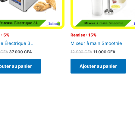
 : 5%
Remise : 15%
se Électrique 3L
Mixeur à main Smoothie
0
CFA
37.000
CFA
12.900
CFA
11.000
CFA
outer au panier
Ajouter au panier