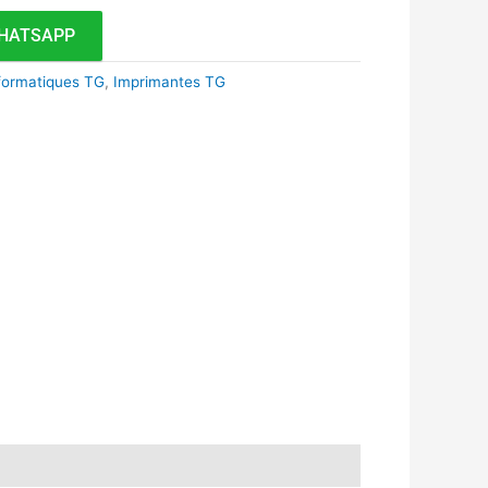
HATSAPP
formatiques TG
,
Imprimantes TG
k
r
tsApp
inkedIn