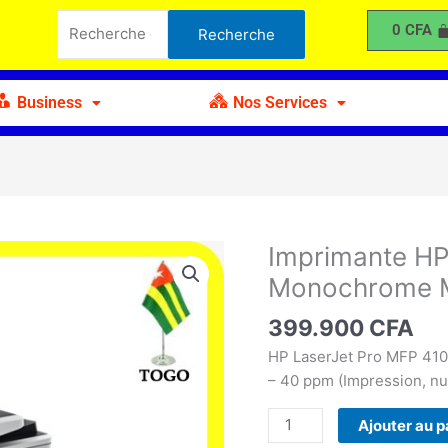
Recherche
Laserjet
0
CFA
Recherche
pour :
Pro
MFP
4103dw
Business
Nos Services
Monoch
Multifon
40
ppm
Imprimante HP
quantité
de
Monochrome M
Imprimante
HP
399.900
CFA
Laserjet
HP LaserJet Pro MFP 41
Pro
– 40 ppm (Impression, num
MFP
4103dw
Ajouter au p
Monochrome