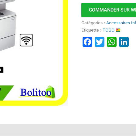
Multifonction
COMMANDER SUR W
40
ppm
Catégories :
Accessoires In
Étiquette :
TOGO
Faceboo
Twitte
Wha
L