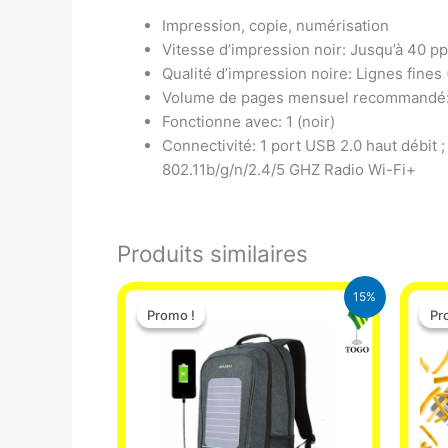
Impression, copie, numérisation
Vitesse d’impression noir: Jusqu’à 40 p
Qualité d’impression noire: Lignes fines
Volume de pages mensuel recommandé:
Fonctionne avec: 1 (noir)
Connectivité: 1 port USB 2.0 haut débit 
802.11b/g/n/2.4/5 GHZ Radio Wi-Fi+
Produits similaires
Le
Le
15%
prix
prix
Promo !
Promo !
Pr
Pr
initial
actuel
était :
est :
29.500 CFA.
25.000 CFA.