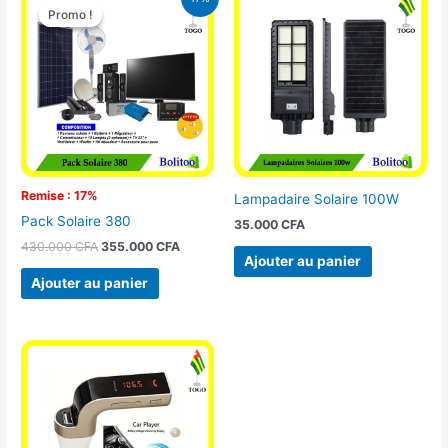
prix
prix
Promo !
Promo !
initial
actuel
était :
est :
430.000 CFA.
355.000 CFA.
Remise : 17%
Lampadaire Solaire 100W
Pack Solaire 380
35.000
CFA
430.000
CFA
355.000
CFA
Ajouter au panier
Ajouter au panier