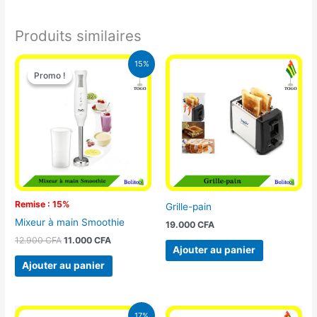
Produits similaires
Le
Le
15%
prix
prix
Promo !
Promo !
initial
actuel
était :
est :
12.900 CFA.
11.000 CFA.
Remise : 15%
Grille-pain
Mixeur à main Smoothie
19.000
CFA
12.900
CFA
11.000
CFA
Ajouter au panier
Ajouter au panier
Le
Le
17%