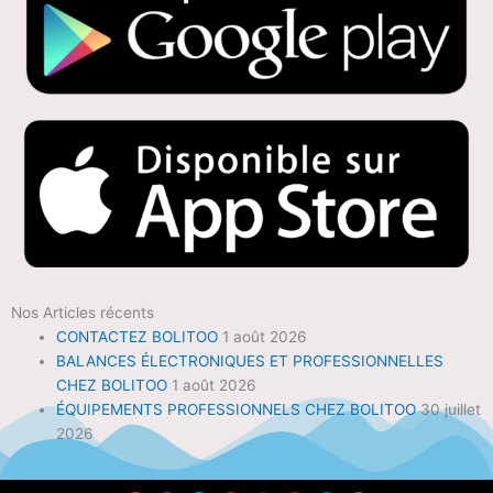
Nos Articles récents
CONTACTEZ BOLITOO
1 août 2026
BALANCES ÉLECTRONIQUES ET PROFESSIONNELLES
CHEZ BOLITOO
1 août 2026
ÉQUIPEMENTS PROFESSIONNELS CHEZ BOLITOO
30 juillet
2026