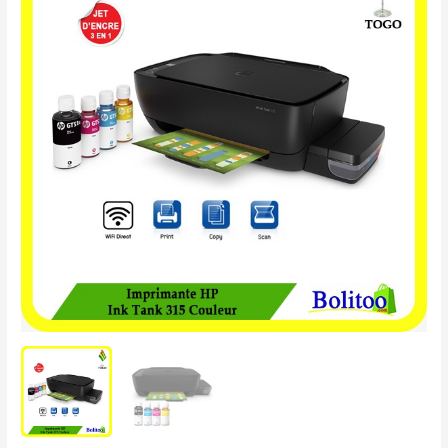
HP
Ink
Tank
315
Couleur