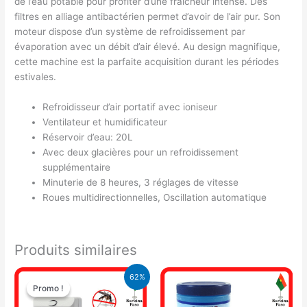
de l’eau potable pour profiter d’une fraîcheur intense. Des
filtres en alliage antibactérien permet d’avoir de l’air pur. Son
moteur dispose d’un système de refroidissement par
évaporation avec un débit d’air élevé. Au design magnifique,
cette machine est la parfaite acquisition durant les périodes
estivales.
Refroidisseur d’air portatif avec ioniseur
Ventilateur et humidificateur
Réservoir d’eau: 20L
Avec deux glacières pour un refroidissement
supplémentaire
Minuterie de 8 heures, 3 réglages de vitesse
Roues multidirectionnelles, Oscillation automatique
Produits similaires
Le
Le
62%
prix
prix
Promo !
Promo !
initial
actuel
était :
est :