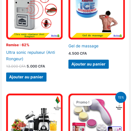
13.000 CFA.
5.000 CFA.
Remise : 62%
Gel de massage
Ultra sonic repulseur (Anti
4.500
CFA
Rongeur)
Ajouter au panier
13.000
CFA
5.000
CFA
Ajouter au panier
Le
Le
15%
prix
prix
Promo !
Promo !
initial
actuel
était :
est :
4.100 CFA.
3.500 CFA.