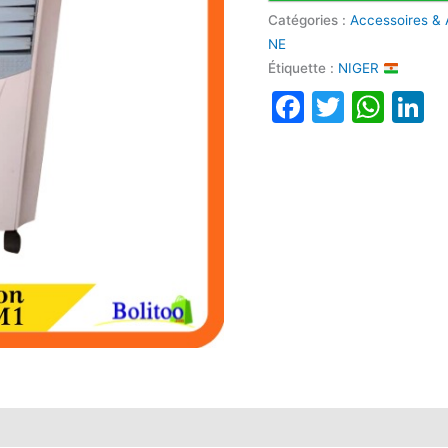
Catégories :
Accessoires & 
NE
Étiquette :
NIGER
Faceboo
Twitte
Wha
L