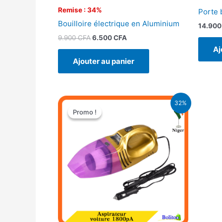
Remise : 34%
Porte 
Bouilloire électrique en Aluminium
14.90
9.900
CFA
6.500
CFA
Aj
Ajouter au panier
Le
Le
32%
prix
prix
Promo !
Promo !
initial
actuel
était :
est :
22.000 CFA.
14.900 CFA.