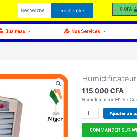
non
Recherche
0
CFA
Recherche
Rechargeable
pour :
20L
M1
Business
Nos Services
Humidificateu
quantité
de
115.000
CFA
Humidificateur
non
Humidificateur M1 Air Coo
Rechargeable
Ajouter au p
20L
M1
COMMANDER SUR W