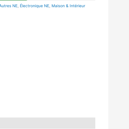
Autres NE
,
Électronique NE
,
Maison & Intérieur
k
r
tsApp
inkedIn