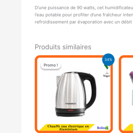
D’une puissance de 90 watts, cet humidificateu
l’eau potable pour profiter d’une fraîcheur inte
refroidissement par évaporation avec un débit d
Produits similaires
Le
Le
34%
prix
prix
Promo !
Promo !
initial
actuel
était :
est :
9.900 CFA.
6.500 CFA.