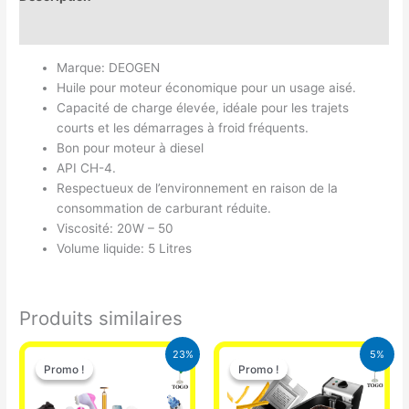
Avis (0)
Marque: DEOGEN
Huile pour moteur économique pour un usage aisé.
Capacité de charge élevée, idéale pour les trajets
courts et les démarrages à froid fréquents.
Bon pour moteur à diesel
API CH-4.
Respectueux de l’environnement en raison de la
consommation de carburant réduite.
Viscosité: 20W – 50
Volume liquide: 5 Litres
Produits similaires
Le
Le
Le
Le
23%
5%
prix
prix
prix
prix
Promo !
Promo !
Promo !
Promo !
initial
actuel
initial
actuel
était :
est :
était :
est :
65.000 CFA.
49.900 CFA.
39.000 CFA.
37.000 CFA.