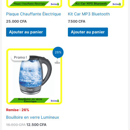
Plaque Chauffante Électrique
Kit Car MP3 Bluetooth
25.000
CFA
7.500
CFA
Ajouter au panier
Ajouter au panier
Le
Le
26%
prix
prix
Promo !
Promo !
initial
actuel
était :
est :
16.900 CFA.
12.500 CFA.
Remise : 26%
Bouilloire en verre Lumineux
16.900
CFA
12.500
CFA