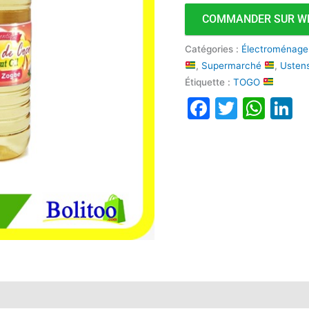
COMMANDER SUR W
Catégories :
Électroménage
,
Supermarché
,
Ustens
Étiquette :
TOGO
Faceboo
Twitte
Wha
L