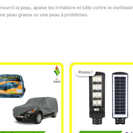
nourrit la peau, apaise les irritations et lutte contre le vieillisse
a une peau grasse ou une peau à problèmes.
Le
Le
prix
prix
Promo !
Promo !
initial
actuel
était :
est :
50.000 CFA.
35.000 