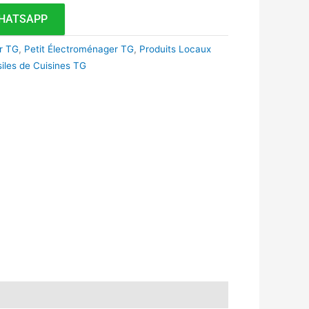
HATSAPP
r TG
,
Petit Électroménager TG
,
Produits Locaux
iles de Cuisines TG
k
r
tsApp
inkedIn