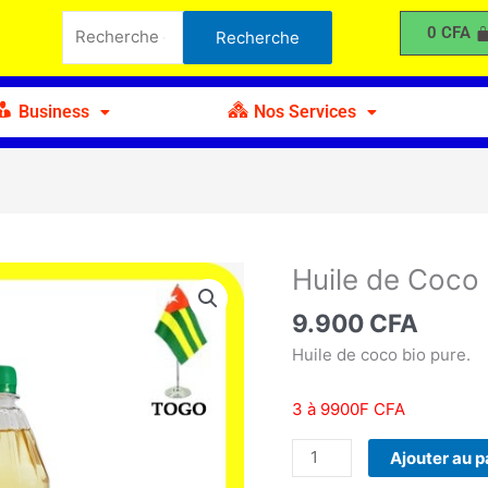
de
Recherche
0
CFA
Recherche
Coco
pour :
Zogbé
Business
Nos Services
Huile de Coco
quantité
de
9.900
CFA
Huile
de
Huile de coco bio pure.
Coco
Zogbé
3 à 9900F CFA
Ajouter au p