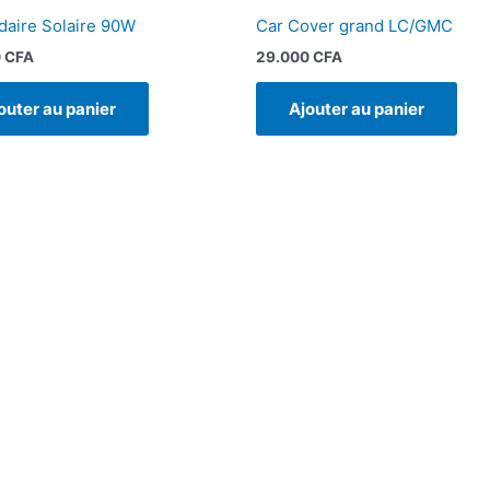
aire Solaire 90W
Car Cover grand LC/GMC
0
CFA
29.000
CFA
outer au panier
Ajouter au panier