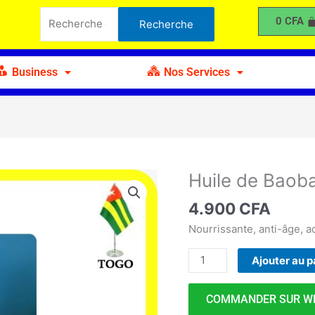
de
Recherche
0
CFA
Recherche
Baobab
pour :
60ml
Business
Nos Services
Huile de Baob
quantité
de
4.900
CFA
Huile
de
Nourrissante, anti-âge, 
Baobab
Ajouter au p
60ml
COMMANDER SUR W