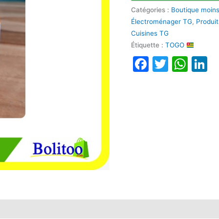
Catégories :
Boutique moin
Électroménager TG
,
Produi
Cuisines TG
Étiquette :
TOGO
Faceboo
Twitte
Wha
L