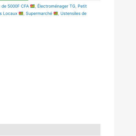
s de 5000F CFA
,
Électroménager TG
,
Petit
ts Locaux
,
Supermarché
,
Ustensiles de
k
r
tsApp
inkedIn