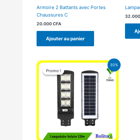
Armoire 2 Battants avec Portes
Lampad
Chaussures C
32.00
20.000
CFA
Aj
Ajouter au panier
Le
Le
30%
prix
prix
Promo !
Promo !
initial
actuel
était :
est :
50.000 CFA.
35.000 CFA.