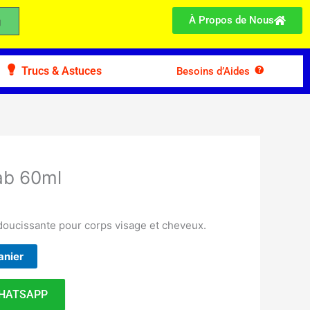
À Propos de Nous
Trucs & Astuces
Besoins d’Aides
ab 60ml
adoucissante pour corps visage et cheveux.
anier
HATSAPP