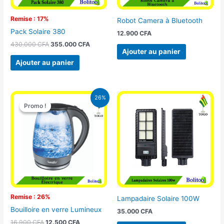
Remise : 17%
Robot Camera à Bluetooth
Pack Solaire 380
12.900
CFA
430.000
CFA
355.000
CFA
Ajouter au panier
Ajouter au panier
Le
Le
26%
prix
prix
Promo !
Promo !
initial
actuel
était :
est :
16.900 CFA.
12.500 CFA.
Remise : 26%
Lampadaire Solaire 100W
Bouilloire en verre Lumineux
35.000
CFA
16.900
CFA
12.500
CFA