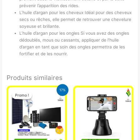
prévenir l’apparition des rides.
L’huile d’argan pour les cheveux Idéal pour des cheveux
secs ou rêches, elle permet de retrouver une chevelure
soyeuse et brillante.
L’huile d’argan pour les ongles Si vous avez des ongles
dédoublés, mous ou cassants, appliquer de l’huile
d’argan en tant que soin des ongles permettra de les
fortifier et de les nourrir.
Produits similaires
Le
Le
17%
prix
prix
Promo !
Promo !
initial
actuel
était :
est :
430.000 CFA.
355.000 CFA.