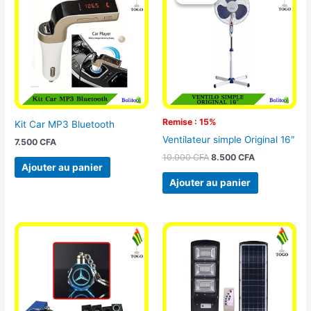
initial
actuel
était :
est :
10.000 CFA.
8.500 CFA.
Remise : 15%
Kit Car MP3 Bluetooth
Ventilateur simple Original 16″
7.500
CFA
10.000
CFA
8.500
CFA
Ajouter au panier
Ajouter au panier