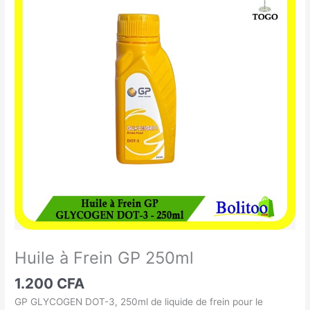
à
Frein
GP
250ml
Huile à Frein GP 250ml
1.200
CFA
GP GLYCOGEN DOT-3, 250ml de liquide de frein pour le