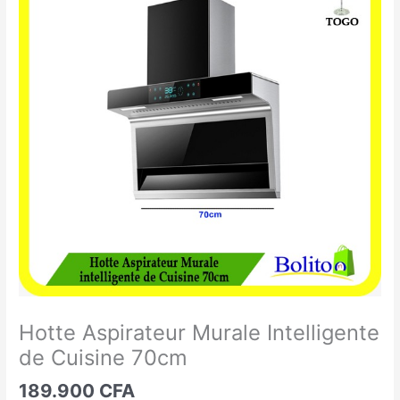
Aspirateur
Murale
Intelligente
de
Cuisine
70cm
Hotte Aspirateur Murale Intelligente
de Cuisine 70cm
189.900
CFA