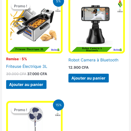
5%
prix
prix
Promo !
Promo !
initial
actuel
était :
est :
39.000 CFA.
37.000 CFA.
Remise : 5%
Robot Camera à Bluetooth
Friteuse Électrique 3L
12.900
CFA
39.000
CFA
37.000
CFA
Ajouter au panier
Ajouter au panier
Le
Le
15%
prix
prix
Promo !
Promo !
initial
actuel
était :
est :
10.000 CFA.
8.500 CFA.